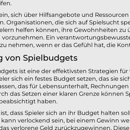
fen.
sein, sich über Hilfsangebote und Ressourcen 
 Organisationen, die sich auf Spielsucht spez
ielern helfen können, ihre Gewohnheiten zu
vorzunehmen. Ein verantwortungsbewusster 
h zu nehmen, wenn er das Gefühl hat, die Kontr
g von Spielbudgets
dgets ist eine der effektivsten Strategien fü
ler sich ein festes Budget setzen, das sie sic
fassen, das für Lebensunterhalt, Rechnungen
ch das Setzen einer klaren Grenze können Sp
 beabsichtigt haben.
ist, dass Spieler sich an ihr Budget halten s
 kann verlockend sein, bei einem Gewinn we
 das verlorene Geld zurückzugewinnen. Dies