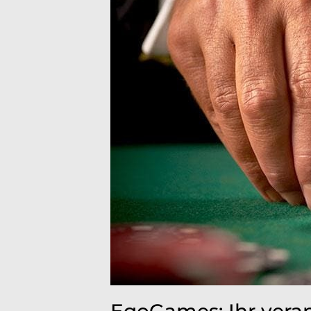
EgoGames: Ihr vera