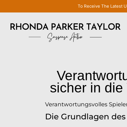
To Receive The Latest U
Verantwort
sicher in die
Verantwortungsvolles Spielen
Die Grundlagen des