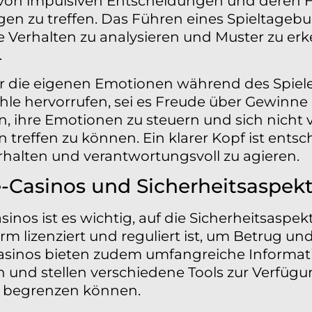
 von impulsiven Entscheidungen und deren 
gen zu treffen. Das Führen eines Spieltagebu
 Verhalten zu analysieren und Muster zu er
.
r die eigenen Emotionen während des Spielens
hle hervorrufen, sei es Freude über Gewinne 
nen, ihre Emotionen zu steuern und sich nicht 
 treffen zu können. Ein klarer Kopf ist ents
halten und verantwortungsvoll zu agieren.
e-Casinos und Sicherheitsaspek
inos ist es wichtig, auf die Sicherheitsaspekt
form lizenziert und reguliert ist, um Betrug u
Casinos bieten zudem umfangreiche Informat
 und stellen verschiedene Tools zur Verfügun
d begrenzen können.