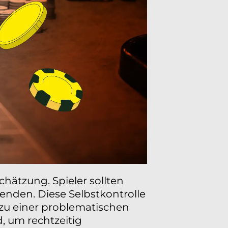
chätzung. Spieler sollten
fwenden. Diese Selbstkontrolle
 zu einer problematischen
, um rechtzeitig