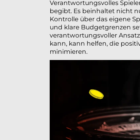
Verantwortungsvolles Spielen 
begibt. Es beinhaltet nicht n
Kontrolle über das eigene Spi
und klare Budgetgrenzen se
verantwortungsvoller Ansatz
kann, kann helfen, die posi
minimieren.