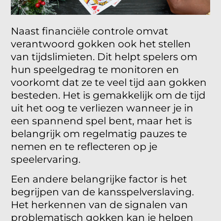
Naast financiële controle omvat
verantwoord gokken ook het stellen
van tijdslimieten. Dit helpt spelers om
hun speelgedrag te monitoren en
voorkomt dat ze te veel tijd aan gokken
besteden. Het is gemakkelijk om de tijd
uit het oog te verliezen wanneer je in
een spannend spel bent, maar het is
belangrijk om regelmatig pauzes te
nemen en te reflecteren op je
speelervaring.
Een andere belangrijke factor is het
begrijpen van de kansspelverslaving.
Het herkennen van de signalen van
problematisch gokken kan je helpen