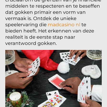
middelen te respecteren en te beseffen
dat gokken primair een vorm van
vermaak is. Ontdek de unieke
speelervaring die
madcasino nl
te
bieden heeft. Het erkennen van deze
realiteit is de eerste stap naar
verantwoord gokken.