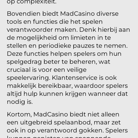
op complexiteit.
Bovendien biedt MadCasino diverse
tools en functies die het spelen
verantwoorder maken. Denk hierbij aan
de mogelijkheid om limieten in te
stellen en periodieke pauzes te nemen.
Deze functies helpen spelers om hun
spelgedrag beter te beheren, wat
cruciaal is voor een veilige
speelervaring. Klantenservice is ook
makkelijk bereikbaar, waardoor spelers
altijd hulp kunnen krijgen wanneer dat
nodig is.
Kortom, MadCasino biedt niet alleen
een uitgebreid spelaanbod, maar zet
ook in op verantwoord gokken. Spelers