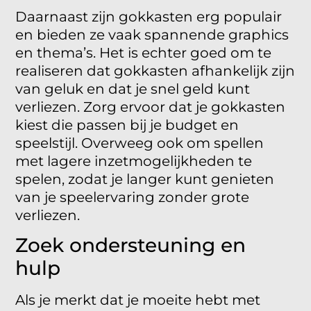
Daarnaast zijn gokkasten erg populair
en bieden ze vaak spannende graphics
en thema’s. Het is echter goed om te
realiseren dat gokkasten afhankelijk zijn
van geluk en dat je snel geld kunt
verliezen. Zorg ervoor dat je gokkasten
kiest die passen bij je budget en
speelstijl. Overweeg ook om spellen
met lagere inzetmogelijkheden te
spelen, zodat je langer kunt genieten
van je speelervaring zonder grote
verliezen.
Zoek ondersteuning en
hulp
Als je merkt dat je moeite hebt met