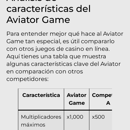
características del
Aviator Game
Para entender mejor qué hace al Aviator
Game tan especial, es útil compararlo
con otros juegos de casino en línea.
Aquí tienes una tabla que muestra
algunas características clave del Aviator
en comparación con otros
competidores:
Característica
Aviator
Competidor
Game
A
Multiplicadores
x1,000
x500
máximos