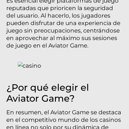
Es esencial elegir plataformas de juego
reputadas que prioricen la seguridad
del usuario. Al hacerlo, los jugadores
pueden disfrutar de una experiencia de
juego sin preocupaciones, centrándose
en aprovechar al máximo sus sesiones
de juego en el Aviator Game.
¿Por qué elegir el
Aviator Game?
En resumen, el Aviator Game se destaca
en el competitivo mundo de los casinos
en línea no solo por su dinámica de