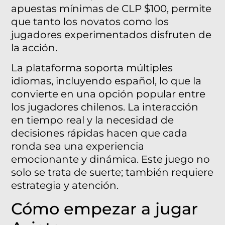
apuestas mínimas de CLP $100, permite
que tanto los novatos como los
jugadores experimentados disfruten de
la acción.
La plataforma soporta múltiples
idiomas, incluyendo español, lo que la
convierte en una opción popular entre
los jugadores chilenos. La interacción
en tiempo real y la necesidad de
decisiones rápidas hacen que cada
ronda sea una experiencia
emocionante y dinámica. Este juego no
solo se trata de suerte; también requiere
estrategia y atención.
Cómo empezar a jugar