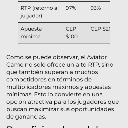
RTP (retorno al
97%
93%
jugador)
Apuesta
CLP
CLP $200
mínima
$100
Como se puede observar, el Aviator
Game no solo ofrece un alto RTP, sino
que también superan a muchos
competidores en términos de
multiplicadores máximos y apuestas
mínimas. Esto lo convierte en una
opción atractiva para los jugadores que
buscan maximizar sus oportunidades
de ganancias.