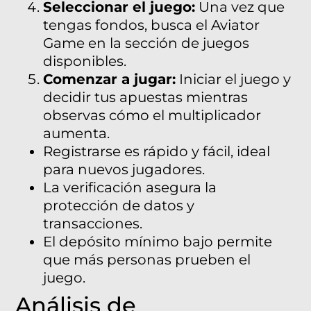
Seleccionar el juego:
Una vez que
tengas fondos, busca el Aviator
Game en la sección de juegos
disponibles.
Comenzar a jugar:
Iniciar el juego y
decidir tus apuestas mientras
observas cómo el multiplicador
aumenta.
Registrarse es rápido y fácil, ideal
para nuevos jugadores.
La verificación asegura la
protección de datos y
transacciones.
El depósito mínimo bajo permite
que más personas prueben el
juego.
Análisis de