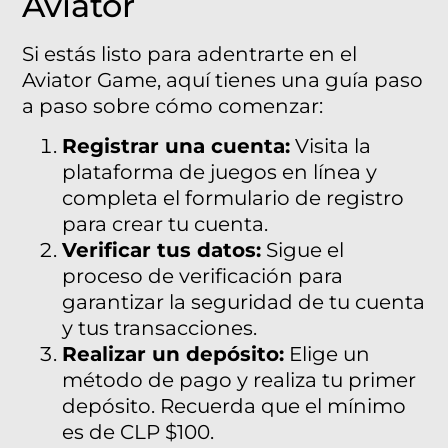
Aviator
Si estás listo para adentrarte en el
Aviator Game, aquí tienes una guía paso
a paso sobre cómo comenzar:
Registrar una cuenta:
Visita la
plataforma de juegos en línea y
completa el formulario de registro
para crear tu cuenta.
Verificar tus datos:
Sigue el
proceso de verificación para
garantizar la seguridad de tu cuenta
y tus transacciones.
Realizar un depósito:
Elige un
método de pago y realiza tu primer
depósito. Recuerda que el mínimo
es de CLP $100.