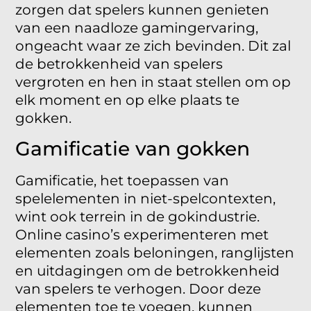
zorgen dat spelers kunnen genieten
van een naadloze gamingervaring,
ongeacht waar ze zich bevinden. Dit zal
de betrokkenheid van spelers
vergroten en hen in staat stellen om op
elk moment en op elke plaats te
gokken.
Gamificatie van gokken
Gamificatie, het toepassen van
spelelementen in niet-spelcontexten,
wint ook terrein in de gokindustrie.
Online casino’s experimenteren met
elementen zoals beloningen, ranglijsten
en uitdagingen om de betrokkenheid
van spelers te verhogen. Door deze
elementen toe te voegen, kunnen