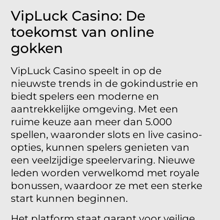
VipLuck Casino: De
toekomst van online
gokken
VipLuck Casino speelt in op de
nieuwste trends in de gokindustrie en
biedt spelers een moderne en
aantrekkelijke omgeving. Met een
ruime keuze aan meer dan 5.000
spellen, waaronder slots en live casino-
opties, kunnen spelers genieten van
een veelzijdige speelervaring. Nieuwe
leden worden verwelkomd met royale
bonussen, waardoor ze met een sterke
start kunnen beginnen.
Het platform staat garant voor veilige