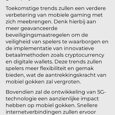
Toekomstige trends zullen een verdere
verbetering van mobiele gaming met
zich meebrengen. Denk hierbij aan
meer geavanceerde
beveiligingsmaatregelen om de
veiligheid van spelers te waarborgen en
de implementatie van innovatieve
betaalmethoden zoals cryptocurrency
en digitale wallets. Deze trends zullen
spelers meer flexibiliteit en gemak
bieden, wat de aantrekkingskracht van
mobiel gokken zal vergroten.
Bovendien zal de ontwikkeling van 5G-
technologie een aanzienlijke impact
hebben op mobiel gokken. Snellere
internetverbindingen zullen ervoor