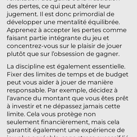
des pertes, ce qui peut altérer leur
jugement. Il est donc primordial de
développer une mentalité équilibrée.
Apprenez à accepter les pertes comme
faisant partie intégrante du jeu et
concentrez-vous sur le plaisir de jouer
plutôt que sur l’obsession de gagner.
La discipline est également essentielle.
Fixer des limites de temps et de budget
peut vous aider à jouer de manière
responsable. Par exemple, décidez à
l’avance du montant que vous êtes prêt
à investir et ne dépassez jamais cette
limite. Cela vous protège non
seulement financièrement, mais cela
garantit également une expérience de