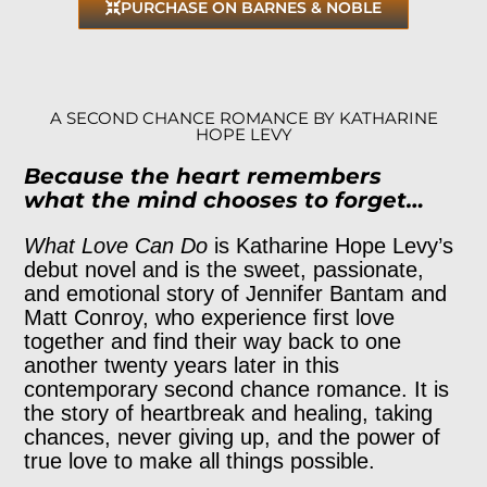
PURCHASE ON BARNES & NOBLE
A SECOND CHANCE ROMANCE BY KATHARINE
HOPE LEVY
Because the heart remembers
what the mind chooses to forget…
What Love Can Do
is Katharine Hope Levy’s
debut novel and is the sweet, passionate,
and emotional story of Jennifer Bantam and
Matt Conroy, who experience first love
together and find their way back to one
another twenty years later in this
contemporary second chance romance. It is
the story of heartbreak and healing, taking
chances, never giving up, and the power of
true love to make all things possible.