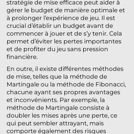
stratégie de mise efficace peut aider à
gérer le budget de manière optimale et
à prolonger l’expérience de jeu. Il est
crucial d’établir un budget avant de
commencer à jouer et de s’y tenir. Cela
permet d’éviter les pertes importantes
et de profiter du jeu sans pression
financière.
En outre, il existe différentes méthodes
de mise, telles que la méthode de
Martingale ou la méthode de Fibonacci,
chacune ayant ses propres avantages
et inconvénients. Par exemple, la
méthode de Martingale consiste à
doubler les mises après une perte, ce
qui peut sembler attrayant, mais
comporte également des risques