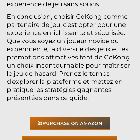
expérience de jeu sans soucis.
En conclusion, choisir GoKong comme
partenaire de jeu, c’est opter pour une
expérience enrichissante et sécurisée.
Que vous soyez un joueur novice ou
expérimenté, la diversité des jeux et les
promotions attractives font de GoKong
un choix incontournable pour maîtriser
le jeu de hasard. Prenez le temps
d’explorer la plateforme et mettez en
pratique les stratégies gagnantes
présentées dans ce guide.
PURCHASE ON AMAZON