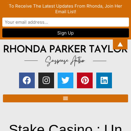
To Receive The Latest Updates From Rhonda, Join Her
Email List!
▲
Stake Casino : Un