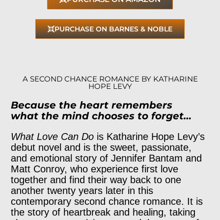
PURCHASE ON BARNES & NOBLE
A SECOND CHANCE ROMANCE BY KATHARINE
HOPE LEVY
Because the heart remembers
what the mind chooses to forget…
What Love Can Do
is Katharine Hope Levy’s
debut novel and is the sweet, passionate,
and emotional story of Jennifer Bantam and
Matt Conroy, who experience first love
together and find their way back to one
another twenty years later in this
contemporary second chance romance. It is
the story of heartbreak and healing, taking