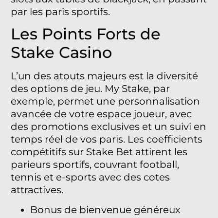
par les paris sportifs.
Les Points Forts de
Stake Casino
L’un des atouts majeurs est la diversité
des options de jeu. My Stake, par
exemple, permet une personnalisation
avancée de votre espace joueur, avec
des promotions exclusives et un suivi en
temps réel de vos paris. Les coefficients
compétitifs sur Stake Bet attirent les
parieurs sportifs, couvrant football,
tennis et e-sports avec des cotes
attractives.
Bonus de bienvenue généreux