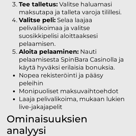
Tee talletus:
Valitse haluamasi
maksutapa ja talleta varoja tilillesi.
Valitse peli:
Selaa laajaa
pelivalikoimaa ja valitse
suosikkipelisi aloittaaksesi
pelaamisen.
Aloita pelaaminen:
Nauti
pelaamisesta SpinBara Casinolla ja
käytä hyväksi erilaisia bonuksia.
Nopea rekisteröinti ja pääsy
peleihin
Monipuoliset maksuvaihtoehdot
Laaja pelivalikoima, mukaan lukien
live-jakajapelit
Ominaisuuksien
analyysi