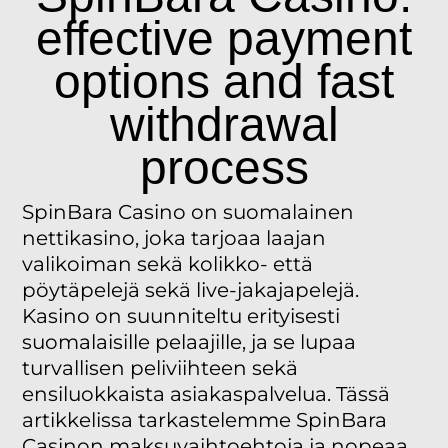
effective payment
options and fast
withdrawal
process
SpinBara Casino on suomalainen
nettikasino, joka tarjoaa laajan
valikoiman sekä kolikko- että
pöytäpelejä sekä live-jakajapelejä.
Kasino on suunniteltu erityisesti
suomalaisille pelaajille, ja se lupaa
turvallisen peliviihteen sekä
ensiluokkaista asiakaspalvelua. Tässä
artikkelissa tarkastelemme SpinBara
Casinon maksuvaihtoehtoja ja nopeaa