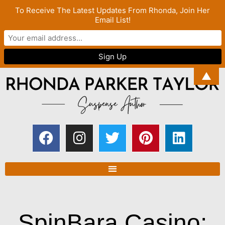
To Receive The Latest Updates From Rhonda, Join Her
Email List!
▲
SpinBara Casino: