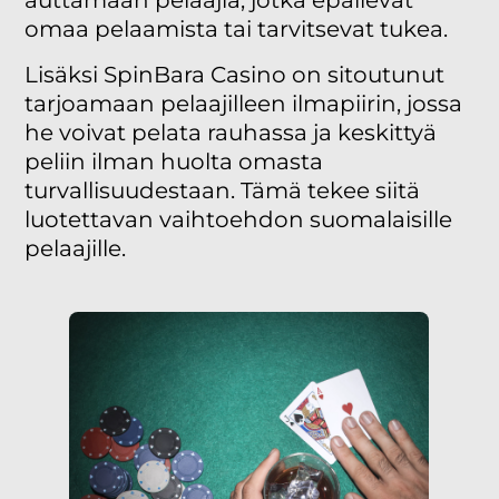
auttamaan pelaajia, jotka epäilevät
omaa pelaamista tai tarvitsevat tukea.
Lisäksi SpinBara Casino on sitoutunut
tarjoamaan pelaajilleen ilmapiirin, jossa
he voivat pelata rauhassa ja keskittyä
peliin ilman huolta omasta
turvallisuudestaan. Tämä tekee siitä
luotettavan vaihtoehdon suomalaisille
pelaajille.