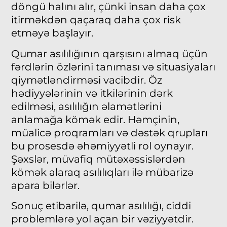
döngü halını alır, çünki insan daha çox
itirməkdən qaçaraq daha çox risk
etməyə başlayır.
Qumar asılılığının qarşısını almaq üçün
fərdlərin özlərini tanıması və situasiyaları
qiymətləndirməsi vacibdir. Öz
hədiyyələrinin və itkilərinin dərk
edilməsi, asılılığın əlamətlərini
anlamağa kömək edir. Həmçinin,
müalicə proqramları və dəstək qrupları
bu prosesdə əhəmiyyətli rol oynayır.
Şəxslər, müvafiq mütəxəssislərdən
kömək alaraq asılılıqları ilə mübarizə
apara bilərlər.
Sonuç etibarilə, qumar asılılığı, ciddi
problemlərə yol açan bir vəziyyətdir.