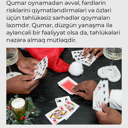
Qumar oynamadan əvvəl, fərdlərin
risklərini qiymətləndirmələri və özləri
üçün təhlükəsiz sərhədlər qoymaları
lazımdır. Qumar, düzgün yanaşma ilə
əyləncəli bir fəaliyyət olsa da, təhlükələri
nəzərə almaq mütləqdir.