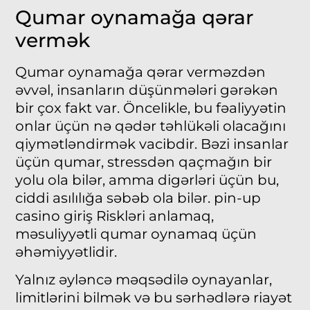
Qumar oynamağa qərar
vermək
Qumar oynamağa qərar verməzdən
əvvəl, insanların düşünmələri gərəkən
bir çox fakt var. Öncelikle, bu fəaliyyətin
onlar üçün nə qədər təhlükəli olacağını
qiymətləndirmək vacibdir. Bəzi insanlar
üçün qumar, stressdən qaçmağın bir
yolu ola bilər, amma digərləri üçün bu,
ciddi asılılığa səbəb ola bilər. pin-up
casino giriş Riskləri anlamaq,
məsuliyyətli qumar oynamaq üçün
əhəmiyyətlidir.
Yalnız əyləncə məqsədilə oynayanlar,
limitlərini bilmək və bu sərhədlərə riayət