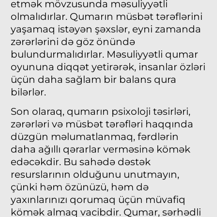
etmək mövzusunda məsuliyyətli
olmalıdırlar. Qumarın müsbət tərəflərini
yaşamaq istəyən şəxslər, eyni zamanda
zərərlərini də göz önündə
bulundurmalıdırlar. Məsuliyyətli qumar
oyununa diqqət yetirərək, insanlar özləri
üçün daha sağlam bir balans qura
bilərlər.
Son olaraq, qumarın psixoloji təsirləri,
zərərləri və müsbət tərəfləri haqqında
düzgün məlumatlanmaq, fərdlərin
daha ağıllı qərarlar verməsinə kömək
edəcəkdir. Bu sahədə dəstək
resurslarının olduğunu unutmayın,
çünki həm özünüzü, həm də
yaxınlarınızı qorumaq üçün müvafiq
kömək almaq vacibdir. Qumar, sərhədli