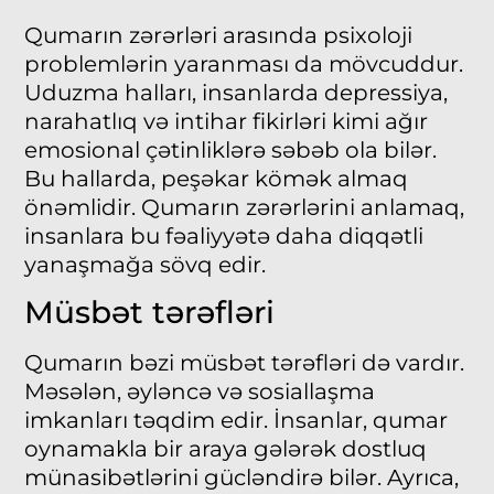
Qumarın zərərləri arasında psixoloji
problemlərin yaranması da mövcuddur.
Uduzma halları, insanlarda depressiya,
narahatlıq və intihar fikirləri kimi ağır
emosional çətinliklərə səbəb ola bilər.
Bu hallarda, peşəkar kömək almaq
önəmlidir. Qumarın zərərlərini anlamaq,
insanlara bu fəaliyyətə daha diqqətli
yanaşmağa sövq edir.
Müsbət tərəfləri
Qumarın bəzi müsbət tərəfləri də vardır.
Məsələn, əyləncə və sosiallaşma
imkanları təqdim edir. İnsanlar, qumar
oynamakla bir araya gələrək dostluq
münasibətlərini gücləndirə bilər. Ayrıca,