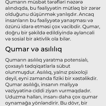
Qumarın müsbət tərəfləri nəzərə
alındıqda, bu fəaliyyətin mütləq bir zərər
olduğunu düşünmək yanlışdır. Ancaq
insanların bu fəaliyyətə yanaşması və
özünü idarə etməsi çox vacibdir. Qumar,
doğru bir şəkildə edildiyində əyləncəli
və sosial bir aktivlik ola bilər.
Qumar və asılılıq
Qumarın asılılıq yaratma potensialı,
çoxsaylı tədqiqatlarla sübut
olunmuşdur. Asılılıq, yalnız psixoloji
deyil, eyni zamanda fiziki bir xəstəlikdir.
Qumar asılılığı, insanın maliyyə
vəziyyətinə ciddi ziyan vurmaqdadır.
Uduzma halları, insanı daha çox qumar
oynamağa yönləndirir. Bu dövr, bir