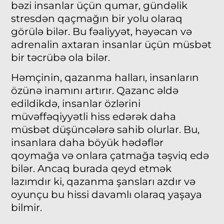
bəzi insanlar üçün qumar, gündəlik
stresdən qaçmağın bir yolu olaraq
görülə bilər. Bu fəaliyyət, həyəcan və
adrenalin axtaran insanlar üçün müsbət
bir təcrübə ola bilər.
Həmçinin, qazanma halları, insanların
özünə inamını artırır. Qazanc əldə
edildikdə, insanlar özlərini
müvəffəqiyyətli hiss edərək daha
müsbət düşüncələrə sahib olurlar. Bu,
insanlara daha böyük hədəflər
qoymağa və onlara çatmağa təşviq edə
bilər. Ancaq burada qeyd etmək
lazımdır ki, qazanma şansları azdır və
oyunçu bu hissi davamlı olaraq yaşaya
bilmir.