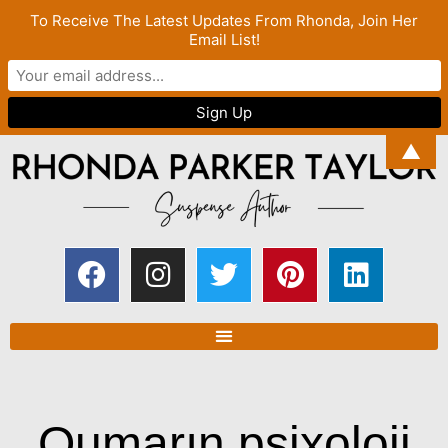
To Receive The Latest Updates From Rhonda, Join Her
Email List!
▲
Qumarın psixoloji