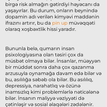
birgə risk almağın gətirdiyi həyəcanı da
yaşayırlar. Bu durum, onların beynində
dopamin adı verilən kimyəvi maddənin
ifrazını artırır, bu da
pin up
müvəqqəti
olaraq xoşbəxtlik hissi yaradır.
Bununla belə, qumarın insan
psixologiyasına olan təsiri çox da
müsbət olmaya bilər. İnsanlar, müəyyən
bir müddət sonra daha çox qazanma
arzusuyla oynamağa davam edə bilər və
bu, asılılığa səbəb ola bilər. Bu asılılıq,
depressiya, narahatlıq və özünə
inamsızlıq kimi problemlərlə nəticələnə
bilər. İnsanın maliyyə vəziyyəti də
çətinləşir və sosial əlaqələri zədələnir.