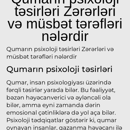
təsirləri Zərərləri
və müsbət tərəfləri
nələrdir
Qumarın psixoloji təsirləri Zərərləri və
müsbət tərəfləri nələrdir
Qumarın psixoloji təsirləri
Qumar, insan psixologiyası üzərində
fərqli təsirlər yarada bilər. Bu fəaliyyət,
bəzən həyəcanverici və əyləncəli ola
bilər, amma eyni zamanda dərin
emosional çətinliklərə də yol aça bilər.
Psixoloji tədqiqatlar göstərir ki, qumar
oynayan insanlar, qazanma həyəcanı ilə