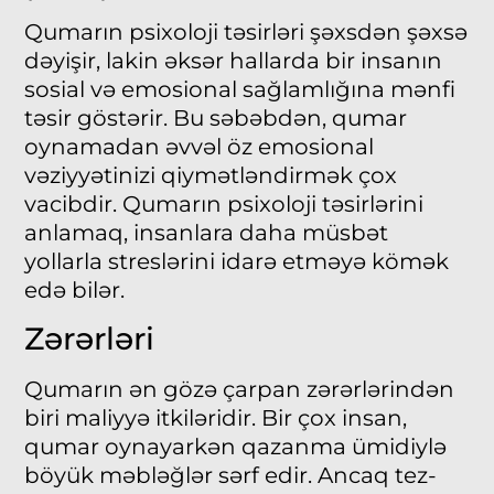
Qumarın psixoloji təsirləri şəxsdən şəxsə
dəyişir, lakin əksər hallarda bir insanın
sosial və emosional sağlamlığına mənfi
təsir göstərir. Bu səbəbdən, qumar
oynamadan əvvəl öz emosional
vəziyyətinizi qiymətləndirmək çox
vacibdir. Qumarın psixoloji təsirlərini
anlamaq, insanlara daha müsbət
yollarla streslərini idarə etməyə kömək
edə bilər.
Zərərləri
Qumarın ən gözə çarpan zərərlərindən
biri maliyyə itkiləridir. Bir çox insan,
qumar oynayarkən qazanma ümidiylə
böyük məbləğlər sərf edir. Ancaq tez-