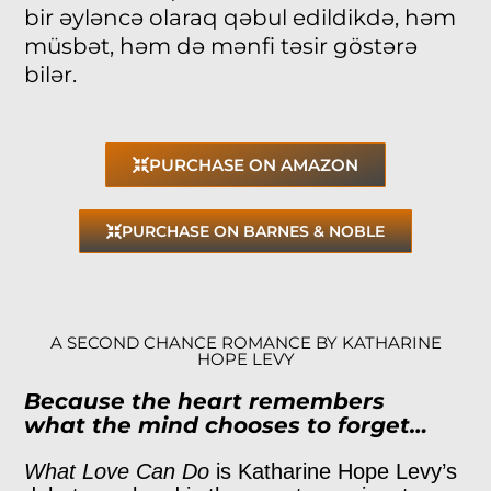
bir əyləncə olaraq qəbul edildikdə, həm
müsbət, həm də mənfi təsir göstərə
bilər.
PURCHASE ON AMAZON
PURCHASE ON BARNES & NOBLE
A SECOND CHANCE ROMANCE BY KATHARINE
HOPE LEVY
Because the heart remembers
what the mind chooses to forget…
What Love Can Do
is Katharine Hope Levy’s