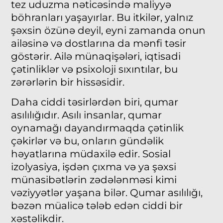
tez uduzma nəticəsində maliyyə
böhranları yaşayırlar. Bu itkilər, yalnız
şəxsin özünə deyil, eyni zamanda onun
ailəsinə və dostlarına da mənfi təsir
göstərir. Ailə münaqişələri, iqtisadi
çətinliklər və psixoloji sıxıntılar, bu
zərərlərin bir hissəsidir.
Daha ciddi təsirlərdən biri, qumar
asılılığıdır. Asılı insanlar, qumar
oynamağı dayandırmaqda çətinlik
çəkirlər və bu, onların gündəlik
həyatlarına müdaxilə edir. Sosial
izolyasiya, işdən çıxma və ya şəxsi
münasibətlərin zədələnməsi kimi
vəziyyətlər yaşana bilər. Qumar asılılığı,
bəzən müalicə tələb edən ciddi bir
xəstəlikdir.