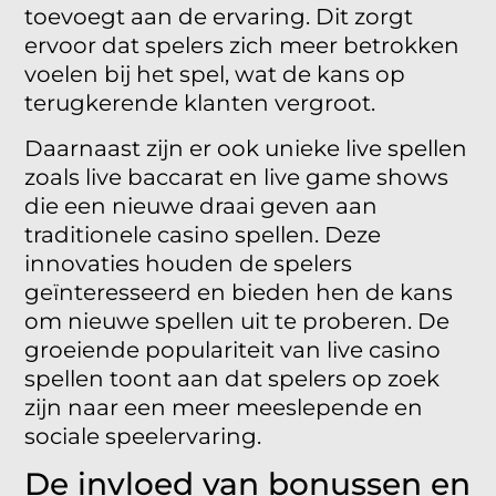
toevoegt aan de ervaring. Dit zorgt
ervoor dat spelers zich meer betrokken
voelen bij het spel, wat de kans op
terugkerende klanten vergroot.
Daarnaast zijn er ook unieke live spellen
zoals live baccarat en live game shows
die een nieuwe draai geven aan
traditionele casino spellen. Deze
innovaties houden de spelers
geïnteresseerd en bieden hen de kans
om nieuwe spellen uit te proberen. De
groeiende populariteit van live casino
spellen toont aan dat spelers op zoek
zijn naar een meer meeslepende en
sociale speelervaring.
De invloed van bonussen en