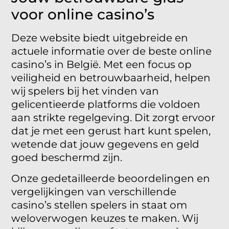
voor online casino’s
Deze website biedt uitgebreide en
actuele informatie over de beste online
casino’s in België. Met een focus op
veiligheid en betrouwbaarheid, helpen
wij spelers bij het vinden van
gelicentieerde platforms die voldoen
aan strikte regelgeving. Dit zorgt ervoor
dat je met een gerust hart kunt spelen,
wetende dat jouw gegevens en geld
goed beschermd zijn.
Onze gedetailleerde beoordelingen en
vergelijkingen van verschillende
casino’s stellen spelers in staat om
weloverwogen keuzes te maken. Wij