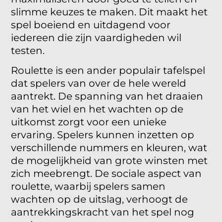
slimme keuzes te maken. Dit maakt het
spel boeiend en uitdagend voor
iedereen die zijn vaardigheden wil
testen.
Roulette is een ander populair tafelspel
dat spelers van over de hele wereld
aantrekt. De spanning van het draaien
van het wiel en het wachten op de
uitkomst zorgt voor een unieke
ervaring. Spelers kunnen inzetten op
verschillende nummers en kleuren, wat
de mogelijkheid van grote winsten met
zich meebrengt. De sociale aspect van
roulette, waarbij spelers samen
wachten op de uitslag, verhoogt de
aantrekkingskracht van het spel nog