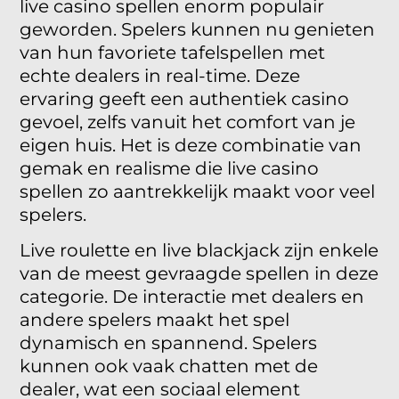
live casino spellen enorm populair
geworden. Spelers kunnen nu genieten
van hun favoriete tafelspellen met
echte dealers in real-time. Deze
ervaring geeft een authentiek casino
gevoel, zelfs vanuit het comfort van je
eigen huis. Het is deze combinatie van
gemak en realisme die live casino
spellen zo aantrekkelijk maakt voor veel
spelers.
Live roulette en live blackjack zijn enkele
van de meest gevraagde spellen in deze
categorie. De interactie met dealers en
andere spelers maakt het spel
dynamisch en spannend. Spelers
kunnen ook vaak chatten met de
dealer, wat een sociaal element