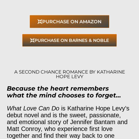
PURCHASE ON AMAZON
PURCHASE ON BARNES & NOBLE
A SECOND CHANCE ROMANCE BY KATHARINE
HOPE LEVY
Because the heart remembers
what the mind chooses to forget…
What Love Can Do
is Katharine Hope Levy’s
debut novel and is the sweet, passionate,
and emotional story of Jennifer Bantam and
Matt Conroy, who experience first love
together and find their way back to one