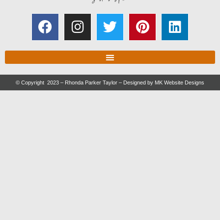
© Copyright 2023 – Rhonda Parker Taylor – Designed by
MK Website Designs