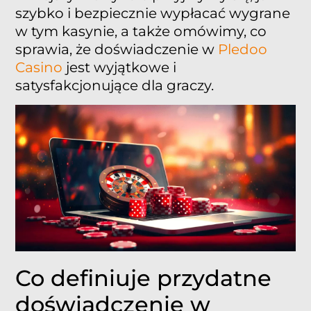
szybko i bezpiecznie wypłacać wygrane
w tym kasynie, a także omówimy, co
sprawia, że doświadczenie w
Pledoo
Casino
jest wyjątkowe i
satysfakcjonujące dla graczy.
Co definiuje przydatne
doświadczenie w