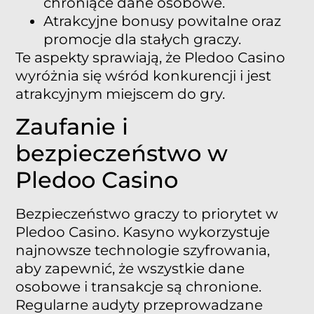
chroniące dane osobowe.
Atrakcyjne bonusy powitalne oraz
promocje dla stałych graczy.
Te aspekty sprawiają, że Pledoo Casino
wyróżnia się wśród konkurencji i jest
atrakcyjnym miejscem do gry.
Zaufanie i
bezpieczeństwo w
Pledoo Casino
Bezpieczeństwo graczy to priorytet w
Pledoo Casino. Kasyno wykorzystuje
najnowsze technologie szyfrowania,
aby zapewnić, że wszystkie dane
osobowe i transakcje są chronione.
Regularne audyty przeprowadzane