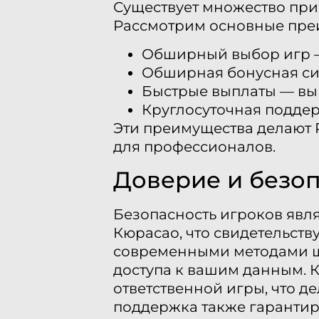
Существует множество прич
Рассмотрим основные пре
Обширный выбор игр — 
Обширная бонусная си
Быстрые выплаты — выв
Круглосуточная поддер
Эти преимущества делают 
для профессионалов.
Доверие и безо
Безопасность игроков явл
Кюрасао, что свидетельств
современными методами ш
доступа к вашим данным. К
ответственной игры, что 
поддержка также гарантир