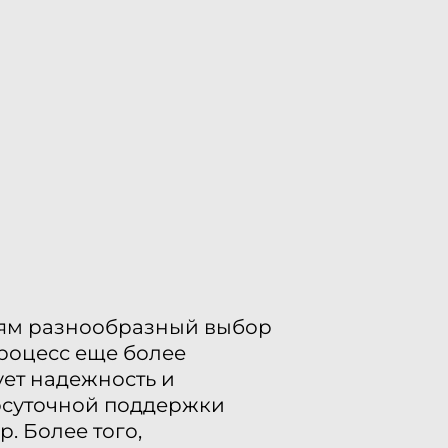
елям разнообразный выбор
процесс еще более
ет надежность и
лосуточной поддержки
. Более того,