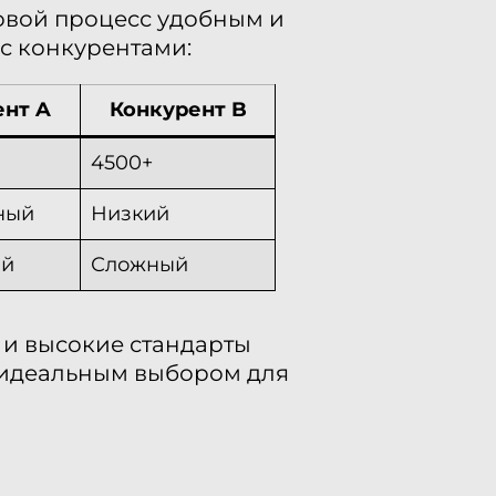
овой процесс удобным и
с конкурентами:
ент A
Конкурент B
4500+
ный
Низкий
ый
Сложный
 и высокие стандарты
о идеальным выбором для