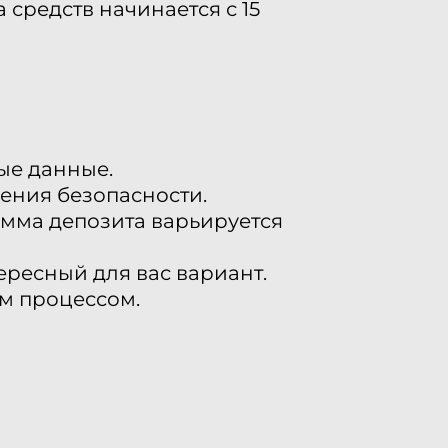
 средств начинается с 15
ые данные.
ения безопасности.
умма депозита варьируется
ересный для вас вариант.
м процессом.