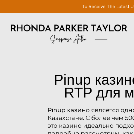
To Receive The Latest U
Pinup казин
RTP для 
Pinup казино является од
Казахстане. С более чем 
это казино идеально подхо
подробно рассмотрим, каки