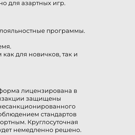
но для азартных игр.
 лояльностные программы.
емя.
как для новичков, так и
тформа лицензирована в
ранзакции защищены
 несанкционированного
 соблюдением стандартов
фортным. Круглосуточная
будет немедленно решено.