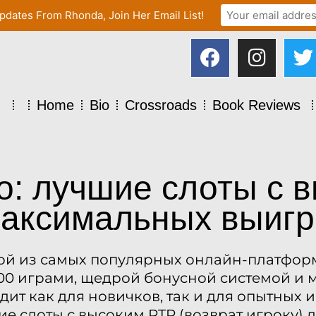
pdates From Rhonda, Join Her Email List!
Home
Bio
Crossroads
Book Reviews
о: лучшие слоты с 
максимальных выиг
ной из самых популярных онлайн-платформ
5000 играми, щедрой бонусной системой и
дит как для новичков, так и для опытных 
е слоты с высоким RTP (возврат игроку) 