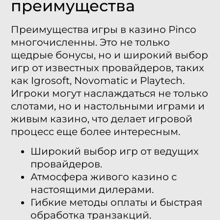
преимущества
Преимущества игры в казино Pinco
многочисленны. Это не только
щедрые бонусы, но и широкий выбор
игр от известных провайдеров, таких
как Igrosoft, Novomatic и Playtech.
Игроки могут наслаждаться не только
слотами, но и настольными играми и
живым казино, что делает игровой
процесс еще более интересным.
Широкий выбор игр от ведущих
провайдеров.
Атмосфера живого казино с
настоящими дилерами.
Гибкие методы оплаты и быстрая
обработка транзакций.