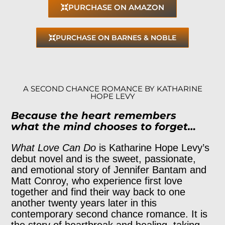
PURCHASE ON AMAZON
PURCHASE ON BARNES & NOBLE
A SECOND CHANCE ROMANCE BY KATHARINE
HOPE LEVY
Because the heart remembers
what the mind chooses to forget…
What Love Can Do
is Katharine Hope Levy’s
debut novel and is the sweet, passionate,
and emotional story of Jennifer Bantam and
Matt Conroy, who experience first love
together and find their way back to one
another twenty years later in this
contemporary second chance romance. It is