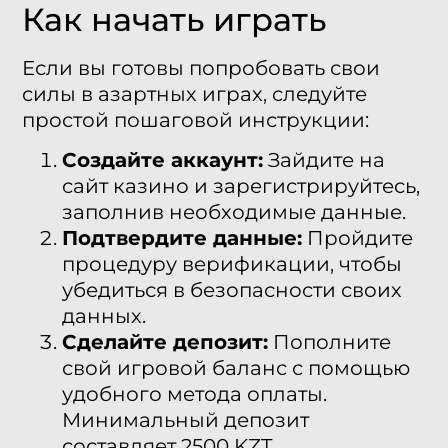
Как начать играть
Если вы готовы попробовать свои
силы в азартных играх, следуйте
простой пошаговой инструкции:
Создайте аккаунт:
Зайдите на
сайт казино и зарегистрируйтесь,
заполнив необходимые данные.
Подтвердите данные:
Пройдите
процедуру верификации, чтобы
убедиться в безопасности своих
данных.
Сделайте депозит:
Пополните
свой игровой баланс с помощью
удобного метода оплаты.
Минимальный депозит
составляет 2500 KZT.