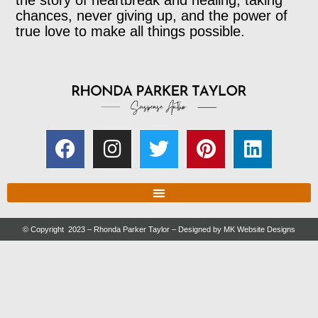
the story of heartbreak and healing, taking
chances, never giving up, and the power of
true love to make all things possible.
© Copyright 2023 – Rhonda Parker Taylor – Designed by
MK Website Designs