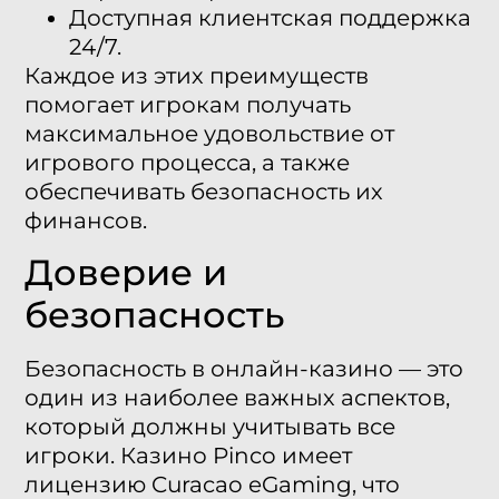
Доступная клиентская поддержка
24/7.
Каждое из этих преимуществ
помогает игрокам получать
максимальное удовольствие от
игрового процесса, а также
обеспечивать безопасность их
финансов.
Доверие и
безопасность
Безопасность в онлайн-казино — это
один из наиболее важных аспектов,
который должны учитывать все
игроки. Казино Pinco имеет
лицензию Curacao eGaming, что