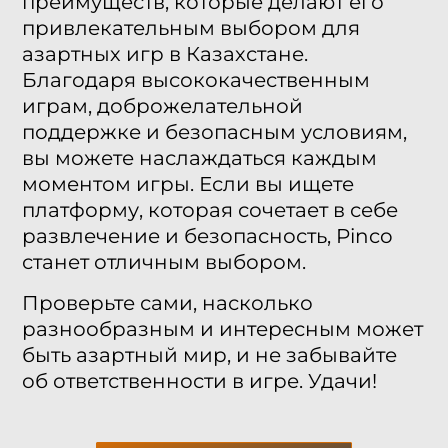
преимуществ, которые делают его
привлекательным выбором для
азартных игр в Казахстане.
Благодаря высококачественным
играм, доброжелательной
поддержке и безопасным условиям,
вы можете наслаждаться каждым
моментом игры. Если вы ищете
платформу, которая сочетает в себе
развлечение и безопасность, Pinco
станет отличным выбором.
Проверьте сами, насколько
разнообразным и интересным может
быть азартный мир, и не забывайте
об ответственности в игре. Удачи!