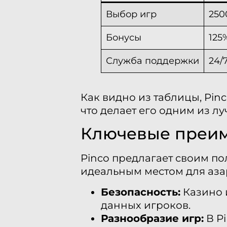
Выбор игр
250
Бонусы
125
Служба поддержки
24/
Как видно из таблицы, Pi
что делает его одним из л
Ключевые преим
Pinco предлагает своим п
идеальным местом для аза
Безопасность:
Казино 
данных игроков.
Разнообразие игр:
В Pi