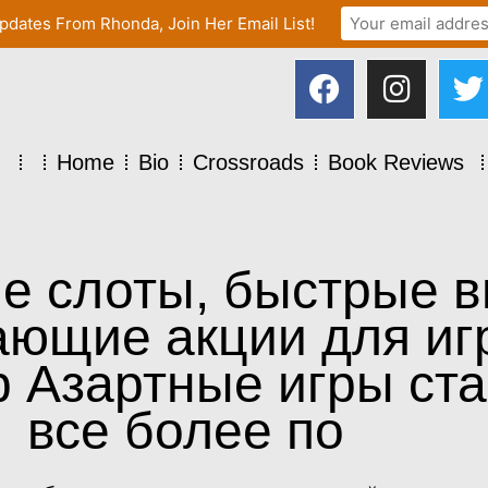
pdates From Rhonda, Join Her Email List!
Home
Bio
Crossroads
Book Reviews
ие слоты, быстрые 
ающие акции для иг
р Азартные игры ст
все более по