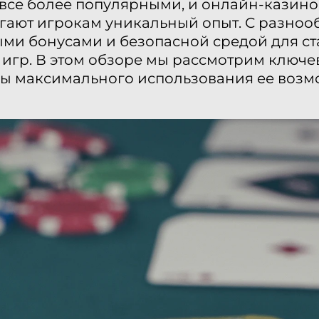
все более популярными, и онлайн-казино,
агают игрокам уникальный опыт. С разно
ми бонусами и безопасной средой для ста
 игр. В этом обзоре мы рассмотрим ключ
бы максимального использования ее возм