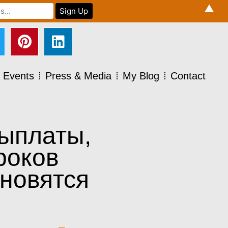
▲
Events
Press & Media
My Blog
Contact
выплаты,
роков
ановятся