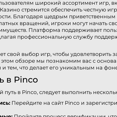
ользователям широкий ассортимент игр, 
Казино стремится обеспечить честную иг
ости. Благодаря щедрым приветственным б
латных вращений, игроки могут начать сво
имуществ. Платформа поддерживает поль
едлагая профессиональную службу поддер
ет свой выбор игр, чтобы удовлетворить 
 этом обзоре мы познакомим вас с основа
 тем, что делает его уникальным на фон
ь в Pinco
й путь в Pinco, следует выполнить несколь
ись:
Перейдите на сайт Pinco и зарегистри
ные:
Пройдите процесс верификации, что