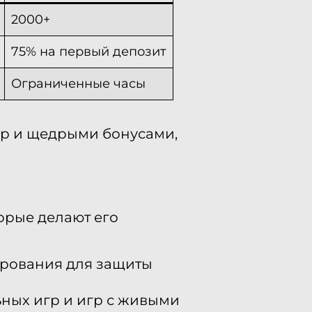
2000+
75% на первый депозит
Ограниченные часы
гр и щедрыми бонусами,
орые делают его
рования для защиты
ьных игр и игр с живыми