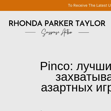
To Receive The Latest U
Pinco: лучш
захватыв
азартных иг