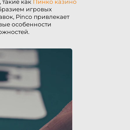
 такие как
Пинко казино
образием игровых
вок, Pinco привлекает
евые особенности
ожностей.