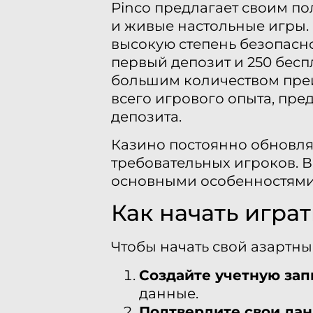
Pinco предлагает своим п
и живые настольные игры. 
высокую степень безопасн
первый депозит и 250 бесп
большим количеством пре
всего игрового опыта, пр
депозита.
Казино постоянно обновля
требовательных игроков. В
основными особенностями и
Как начать играт
Чтобы начать свой азартны
Создайте учетную зап
данные.
Подтвердите свои дан