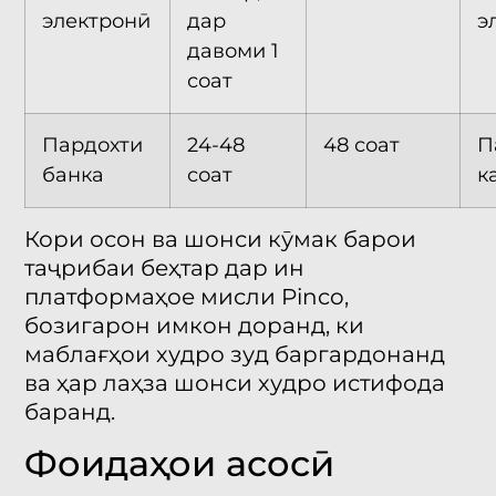
электронӣ
дар
э
давоми 1
соат
Пардохти
24-48
48 соат
П
банка
соат
к
Кори осон ва шонси кӯмак барои
таҷрибаи беҳтар дар ин
платформаҳое мисли Pinco,
бозигарон имкон доранд, ки
маблағҳои худро зуд баргардонанд
ва ҳар лаҳза шонси худро истифода
баранд.
Фоидаҳои асосӣ