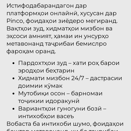
Истифодабарандагон дар
платформҳои онлайнӣ, хусусан дар
Pinco, фоидаҳои зиёдеро мегиранд.
Вақтҳои зуд, хидматҳои мизбон ва
эҳсоси амният, ҳамаи ин унсурҳо
метавонанд таҷрибаи бемислро
фароҳам оранд.
Пардохтҳои зуд – хати роҳ барои
эродҳои беҳтарин
Хидмати мизбон 24/7 – дастрасии
доимии кӯмак
Мутобиқи осон – барномаи
тоҷикии идоракунӣ
Вариантҳои гуногуни бозӣ –
интихобҳои васеъ
Вобаста ба интихоби шумо, фоидаҳои