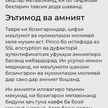
бештар метавонанд, ки бо таҷрибаи
беҳтарин тавсия дода шаванд.
Эътимод ва амният
Тавре ки бозигарондар, ҳифзи
маълумот ва муомилаҳои молиявӣ
хеле муҳим аст. Pinco бо истифода аз
SSL encryption ва дуфакторӣ
аутентификатсия уфуқҳои амниятиро
баланд мебардорад. Ин усулҳо имкон
медиҳанд, ки маълумоти шахсии
бозингарон ва муомилаҳои молиявӣ
дар сако дар амният бошанд.
Ин амнияти иловагиро таъмин
мекунад, ки бозигарон метавонанд
бидуни ҳеҷ гуна хавфе ба бозӣ
машғул шаванд. Агар бозингарон