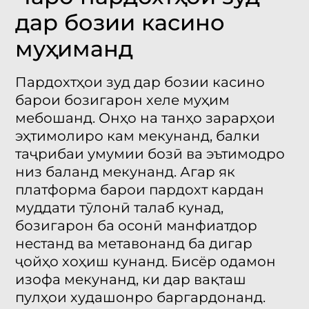
дар бозии касино
муҳиманд
Пардохтҳои зуд дар бозии касино
барои бозигарон хеле муҳим
мебошанд. Онҳо на танҳо зарарҳои
эҳтимолиро кам мекунанд, балки
таҷрибаи умумии бозӣ ва эътимодро
низ баланд мекунанд. Агар як
платформа барои пардохт кардан
муддати тӯлонӣ талаб кунад,
бозигарон ба осонӣ манфиатдор
нестанд ва метавонанд ба дигар
ҷойҳо хоҳиш кунанд. Бисёр одамон
изофа мекунанд, ки дар вақташ
пулҳои худашонро баргардонанд.