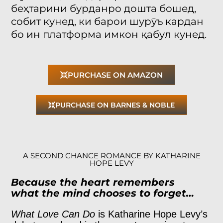
беҳтарини бурданро дошта бошед,
собит кунед, ки барои шурӯъ кардан
бо ин платформа имкон қабул кунед.
PURCHASE ON AMAZON
PURCHASE ON BARNES & NOBLE
A SECOND CHANCE ROMANCE BY KATHARINE
HOPE LEVY
Because the heart remembers
what the mind chooses to forget…
What Love Can Do
is Katharine Hope Levy’s