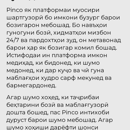
Pinco як платформаи муосири
шартгузорӣ бо имкони бузург барои
бозигарон мебошад. Бо навъҳои
гуногуни бозӣ, хидматҳои мизбон
24/7 ва пардохтҳои зуд, он метавонад
барои ҳар як бозигар комил бошад.
Истифодаи ин платформа имкон
медиҳад, ки бидонед, ки шумо
медонед, ки дар куҷо ва чӣ гуна
маблағҳои худро сарф мекунед ва
бармегардонед.
Агар шумо хоҳед, ки таҷрибаи
беҳтарини бозӣ ва маблағгузорӣ
дошта бошед, пас Pinco интихоби
дуруст барои шумо мебошад. Агар
шумо хоҳиши дарёфти шонси