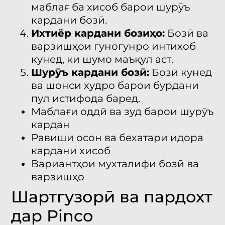
маблағ ба хисоб барои шурӯъ
кардани бозӣ.
Ихтиёр кардани бозиҳо:
Бозӣ ва
варзишҳои гуногунро интихоб
кунед, ки шумо маъқул аст.
Шурӯъ кардани бозӣ:
Бозӣ кунед
ва шонси худро барои бурдани
пул истифода баред.
Маблағи оддӣ ва зуд барои шурӯъ
кардан
Равиши осон ва бехатари идора
кардани хисоб
Вариантҳои мухталифи бозӣ ва
варзишҳо
Шартгузорӣ ва пардохт
дар Pinco