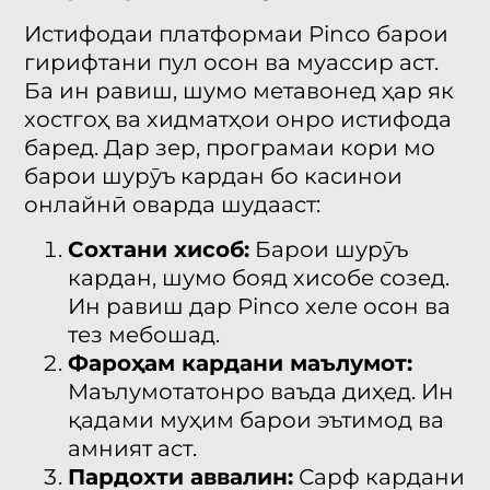
Истифодаи платформаи Pinco барои
гирифтани пул осон ва муассир аст.
Ба ин равиш, шумо метавонед ҳар як
хостгоҳ ва хидматҳои онро истифода
баред. Дар зер, програмаи кори мо
барои шурӯъ кардан бо касинои
онлайнӣ оварда шудааст:
Сохтани хисоб:
Барои шурӯъ
кардан, шумо бояд хисобе созед.
Ин равиш дар Pinco хеле осон ва
тез мебошад.
Фароҳам кардани маълумот:
Маълумотатонро ваъда диҳед. Ин
қадами муҳим барои эътимод ва
амният аст.
Пардохти аввалин:
Сарф кардани