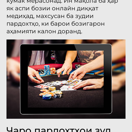
кӯмак мерасонад. Ин мақола ба ҳар
як аспи бозии онлайн диққат
медиҳад, махсусан ба зудии
пардохтҳо, ки барои бозигарон
аҳамияти калон доранд.
Чаро пардохтҳои зуд