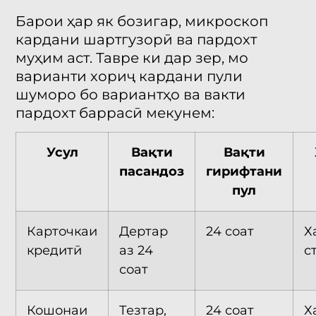
Барои ҳар як бозигар, микроскоп
кардани шартгузорӣ ва пардохт
муҳим аст. Тавре ки дар зер, мо
варианти хориҷ кардани пули
шуморо бо вариантҳо ва вакти
пардохт баррасӣ мекунем:
Усул
Вақти
Вақти
пасандоз
гирифтани
пул
Карточкаи
Дертар
24 соат
Х
кредитӣ
аз 24
с
соат
Кошонаи
Тезтар,
24 соат
Х