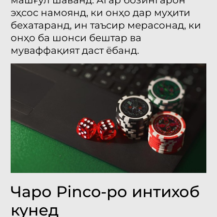
эҳсос намоянд, ки онҳо дар муҳити
бехатаранд, ин таъсир мерасонад, ки
онҳо ба шонси бештар ва
муваффақият даст ёбанд.
Чаро Pinco-ро интихоб
кунед