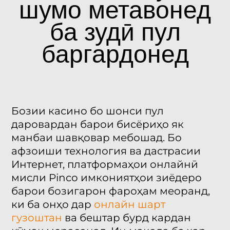
шумо метавонед
ба зудӣ пул
баргардонед
Бозии касино бо шонси пул
даровардан барои бисёриҳо як
манбаи шавқовар мебошад. Бо
афзоиши технология ва дастрасии
Интернет, платформаҳои онлайнӣ
мисли Pinco имкониятҳои зиёдеро
барои бозигарон фароҳам меоранд,
ки ба онҳо дар
онлайн шарт
гузоштан
ва бештар бурд кардан