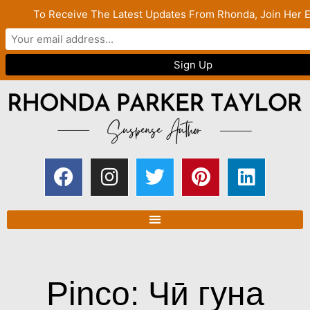
To Receive The Latest Updates From Rhonda, Join Her Em
Pinco: Чӣ гуна