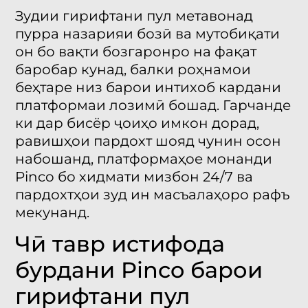
Зудии гирифтани пул метавонад
пурра назарияи бозӣ ва мутобиқати
он бо вақти бозгаронро на фақат
баробар кунад, балки роҳнамои
беҳтаре низ барои интихоб кардани
платформаи лозимӣ бошад. Гарчанде
ки дар бисёр ҷоиҳо имкон дорад,
равишҳои пардохт шояд чунин осон
набошанд, платформаҳое монанди
Pinco бо хидмати мизбон 24/7 ва
пардохтҳои зуд ин масъалаҳоро рафъ
мекунанд.
Чӣ тавр истифода
бурдани Pinco барои
гирифтани пул