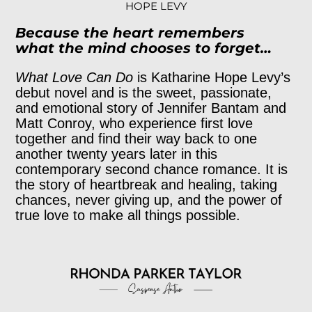
HOPE LEVY
Because the heart remembers
what the mind chooses to forget…
What Love Can Do
is Katharine Hope Levy’s
debut novel and is the sweet, passionate,
and emotional story of Jennifer Bantam and
Matt Conroy, who experience first love
together and find their way back to one
another twenty years later in this
contemporary second chance romance. It is
the story of heartbreak and healing, taking
chances, never giving up, and the power of
true love to make all things possible.