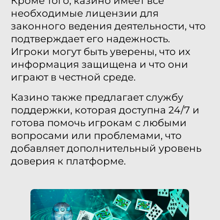
Кроме того, казино имеет все
необходимые лицензии для
законного ведения деятельности, что
подтверждает его надежность.
Игроки могут быть уверены, что их
информация защищена и что они
играют в честной среде.
Казино также предлагает службу
поддержки, которая доступна 24/7 и
готова помочь игрокам с любыми
вопросами или проблемами, что
добавляет дополнительный уровень
доверия к платформе.