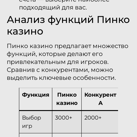
подходящий для вас.
Анализ функций Пинко
казино
Пинко казино предлагает множество
функций, которые делают его
привлекательным для игроков.
Сравнив с конкурентами, можно
выделить ключевые особенности.
Функция
Пинко
Конкурент
Конк
казино
A
Выбор
3000+
2000+
1500
игр