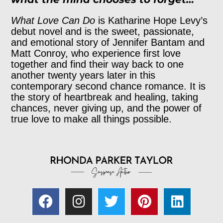
What Love Can Do
is Katharine Hope Levy’s
debut novel and is the sweet, passionate,
and emotional story of Jennifer Bantam and
Matt Conroy, who experience first love
together and find their way back to one
another twenty years later in this
contemporary second chance romance. It is
the story of heartbreak and healing, taking
chances, never giving up, and the power of
true love to make all things possible.