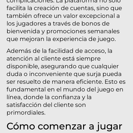
complicaciones. La plataforma no solo
facilita la creación de cuentas, sino que
también ofrece un valor excepcional a
los jugadores a través de bonos de
bienvenida y promociones semanales
que mejoran la experiencia de juego.
Además de la facilidad de acceso, la
atención al cliente está siempre
disponible, asegurando que cualquier
duda o inconveniente que surja pueda
ser resuelto de manera eficiente. Esto es
fundamental en el mundo del juego en
línea, donde la confianza y la
satisfacción del cliente son
primordiales.
Cómo comenzar a jugar