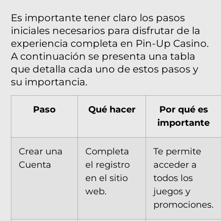
Es importante tener claro los pasos
iniciales necesarios para disfrutar de la
experiencia completa en Pin-Up Casino.
A continuación se presenta una tabla
que detalla cada uno de estos pasos y
su importancia.
Paso
Qué hacer
Por qué es
importante
Crear una
Completa
Te permite
Cuenta
el registro
acceder a
en el sitio
todos los
web.
juegos y
promociones.