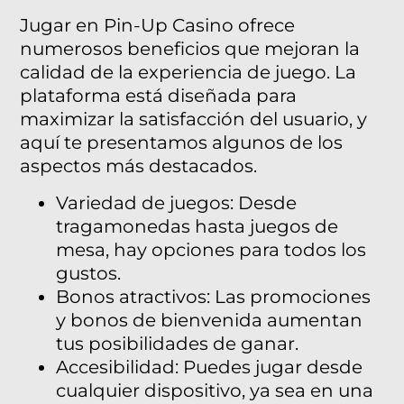
Jugar en Pin-Up Casino ofrece
numerosos beneficios que mejoran la
calidad de la experiencia de juego. La
plataforma está diseñada para
maximizar la satisfacción del usuario, y
aquí te presentamos algunos de los
aspectos más destacados.
Variedad de juegos: Desde
tragamonedas hasta juegos de
mesa, hay opciones para todos los
gustos.
Bonos atractivos: Las promociones
y bonos de bienvenida aumentan
tus posibilidades de ganar.
Accesibilidad: Puedes jugar desde
cualquier dispositivo, ya sea en una