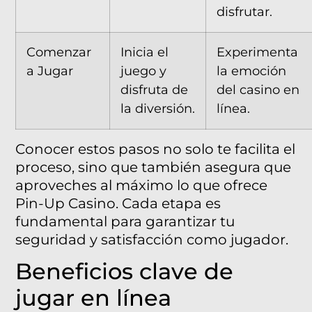
disfrutar.
Comenzar
Inicia el
Experimenta
a Jugar
juego y
la emoción
disfruta de
del casino en
la diversión.
línea.
Conocer estos pasos no solo te facilita el
proceso, sino que también asegura que
aproveches al máximo lo que ofrece
Pin-Up Casino. Cada etapa es
fundamental para garantizar tu
seguridad y satisfacción como jugador.
Beneficios clave de
jugar en línea