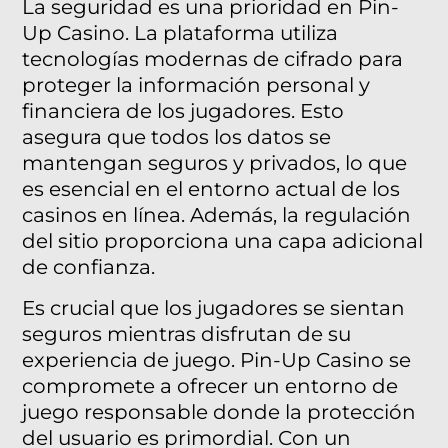
La seguridad es una prioridad en Pin-
Up Casino. La plataforma utiliza
tecnologías modernas de cifrado para
proteger la información personal y
financiera de los jugadores. Esto
asegura que todos los datos se
mantengan seguros y privados, lo que
es esencial en el entorno actual de los
casinos en línea. Además, la regulación
del sitio proporciona una capa adicional
de confianza.
Es crucial que los jugadores se sientan
seguros mientras disfrutan de su
experiencia de juego. Pin-Up Casino se
compromete a ofrecer un entorno de
juego responsable donde la protección
del usuario es primordial. Con un