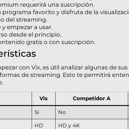
emium requerirá una suscripción.
 programa favorito y disfruta de la visualizació
icio del streaming.
e y empezar a usar.
so desde el principio.
ontenido gratis o con suscripción.
erísticas
ar con Vix, es útil analizar algunas de sus c
ormas de streaming. Esto te permitirá enten
e.
Vix
Competidor A
Sí
No
HD
HD y 4K