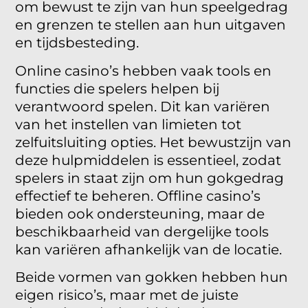
om bewust te zijn van hun speelgedrag
en grenzen te stellen aan hun uitgaven
en tijdsbesteding.
Online casino’s hebben vaak tools en
functies die spelers helpen bij
verantwoord spelen. Dit kan variëren
van het instellen van limieten tot
zelfuitsluiting opties. Het bewustzijn van
deze hulpmiddelen is essentieel, zodat
spelers in staat zijn om hun gokgedrag
effectief te beheren. Offline casino’s
bieden ook ondersteuning, maar de
beschikbaarheid van dergelijke tools
kan variëren afhankelijk van de locatie.
Beide vormen van gokken hebben hun
eigen risico’s, maar met de juiste