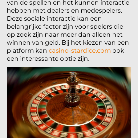
van de spellen en het kunnen interactie
hebben met dealers en medespelers.
Deze sociale interactie kan een
belangrijke factor zijn voor spelers die
op zoek zijn naar meer dan alleen het
winnen van geld. Bij het kiezen van een
platform kan
casino-stardice.com
ook
een interessante optie zijn.