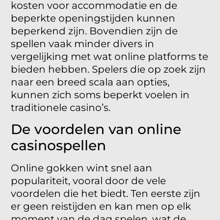
kosten voor accommodatie en de
beperkte openingstijden kunnen
beperkend zijn. Bovendien zijn de
spellen vaak minder divers in
vergelijking met wat online platforms te
bieden hebben. Spelers die op zoek zijn
naar een breed scala aan opties,
kunnen zich soms beperkt voelen in
traditionele casino’s.
De voordelen van online
casinospellen
Online gokken wint snel aan
populariteit, vooral door de vele
voordelen die het biedt. Ten eerste zijn
er geen reistijden en kan men op elk
moment van de dag spelen, wat de