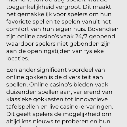
toegankelijkheid vergroot. Dit maakt
het gemakkelijk voor spelers om hun
favoriete spellen te spelen vanuit het
comfort van hun eigen huis. Bovendien
zijn online casino’s vaak 24/7 geopend,
waardoor spelers niet gebonden zijn
aan de openingstijden van fysieke
locaties.
Een ander significant voordeel van
online gokken is de diversiteit aan
spellen. Online casino’s bieden vaak
duizenden spellen aan, variërend van
klassieke gokkasten tot innovatieve
tafelspellen en live casino-ervaringen.
Dit geeft spelers de mogelijkheid om
altijd iets nieuws te proberen en hun