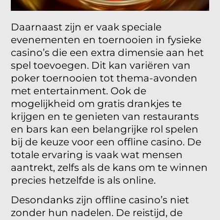
Daarnaast zijn er vaak speciale
evenementen en toernooien in fysieke
casino’s die een extra dimensie aan het
spel toevoegen. Dit kan variëren van
poker toernooien tot thema-avonden
met entertainment. Ook de
mogelijkheid om gratis drankjes te
krijgen en te genieten van restaurants
en bars kan een belangrijke rol spelen
bij de keuze voor een offline casino. De
totale ervaring is vaak wat mensen
aantrekt, zelfs als de kans om te winnen
precies hetzelfde is als online.
Desondanks zijn offline casino’s niet
zonder hun nadelen. De reistijd, de