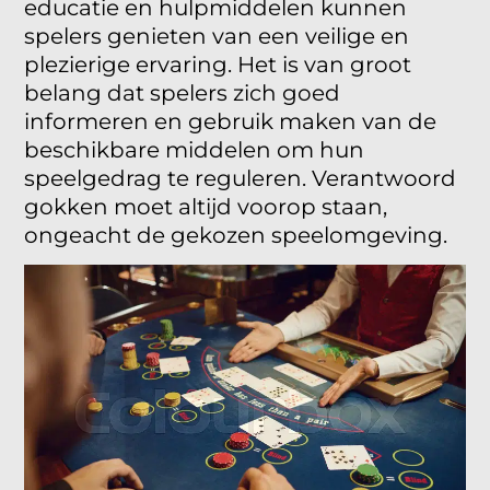
educatie en hulpmiddelen kunnen
spelers genieten van een veilige en
plezierige ervaring. Het is van groot
belang dat spelers zich goed
informeren en gebruik maken van de
beschikbare middelen om hun
speelgedrag te reguleren. Verantwoord
gokken moet altijd voorop staan,
ongeacht de gekozen speelomgeving.