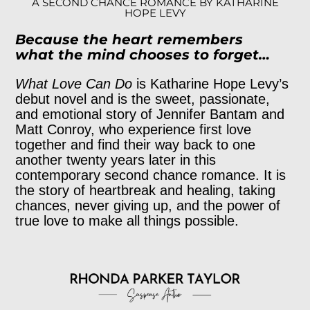
A SECOND CHANCE ROMANCE BY KATHARINE
HOPE LEVY
Because the heart remembers
what the mind chooses to forget…
What Love Can Do
is Katharine Hope Levy’s
debut novel and is the sweet, passionate,
and emotional story of Jennifer Bantam and
Matt Conroy, who experience first love
together and find their way back to one
another twenty years later in this
contemporary second chance romance. It is
the story of heartbreak and healing, taking
chances, never giving up, and the power of
true love to make all things possible.