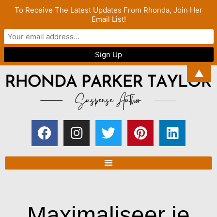
To Receive The Latest Updates From Rhonda, Join Her
Email List!
▲
Maximaliseer je