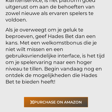
klantenservice, is het platform goed
uitgerust om aan de behoeften van
zowel nieuwe als ervaren spelers te
voldoen.
Als je overweegt om je geluk te
beproeven, geef Hades Bet dan een
kans. Met een welkomstbonus die je
niet wilt missen en een
gebruiksvriendelijke interface, is het tijd
om je spelervaring naar een hoger
niveau te tillen. Begin vandaag nog en
ontdek de mogelijkheden die Hades
Bet te bieden heeft!
PURCHASE ON AMAZON