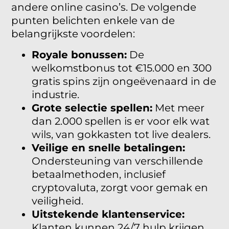
andere online casino’s. De volgende
punten belichten enkele van de
belangrijkste voordelen:
Royale bonussen:
De
welkomstbonus tot €15.000 en 300
gratis spins zijn ongeëvenaard in de
industrie.
Grote selectie spellen:
Met meer
dan 2.000 spellen is er voor elk wat
wils, van gokkasten tot live dealers.
Veilige en snelle betalingen:
Ondersteuning van verschillende
betaalmethoden, inclusief
cryptovaluta, zorgt voor gemak en
veiligheid.
Uitstekende klantenservice:
Klanten kunnen 24/7 hulp krijgen