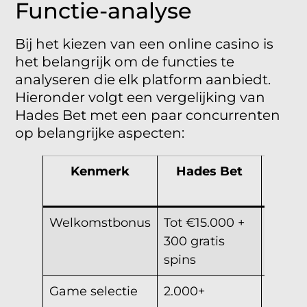
Functie-analyse
Bij het kiezen van een online casino is
het belangrijk om de functies te
analyseren die elk platform aanbiedt.
Hieronder volgt een vergelijking van
Hades Bet met een paar concurrenten
op belangrijke aspecten:
Kenmerk
Hades Bet
Concu
Welkomstbonus
Tot €15.000 +
Tot €
300 gratis
+ 150 
spins
spins
Game selectie
2.000+
1.500+