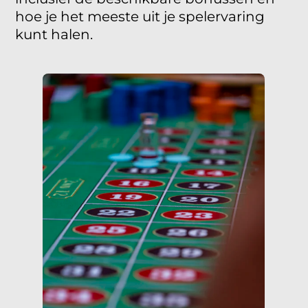
hoe je het meeste uit je spelervaring
kunt halen.