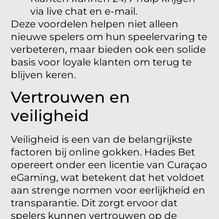
via live chat en e-mail.
Deze voordelen helpen niet alleen
nieuwe spelers om hun speelervaring te
verbeteren, maar bieden ook een solide
basis voor loyale klanten om terug te
blijven keren.
Vertrouwen en
veiligheid
Veiligheid is een van de belangrijkste
factoren bij online gokken. Hades Bet
opereert onder een licentie van Curaçao
eGaming, wat betekent dat het voldoet
aan strenge normen voor eerlijkheid en
transparantie. Dit zorgt ervoor dat
spelers kunnen vertrouwen op de