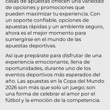
casas de apuestas ofrecen una variedad
de opciones y promociones que
pueden maximizar tu experiencia. Con
un soporte confiable, opciones de
apuestas rápidas y un ambiente seguro,
ahora es el mejor momento para
sumergirse en el mundo de las
apuestas deportivas.
Así que prepárate para disfrutar de una
experiencia emocionante, llena de
oportunidades, durante uno de los
eventos deportivos más esperados del
año. Las apuestas en la Copa del Mundo
2026 son más que solo un juego; son
una forma de celebrar el amor por el
fútbol y la emoción de la competencia.