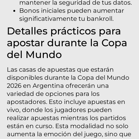
mantener la seguridad de tus datos.
Bonos iniciales pueden aumentar
significativamente tu bankroll.
Detalles prácticos para
apostar durante la Copa
del Mundo
Las casas de apuestas que estarán
disponibles durante la Copa del Mundo
2026 en Argentina ofrecerán una
variedad de opciones para los
apostadores. Esto incluye apuestas en
vivo, donde los jugadores pueden
realizar apuestas mientras los partidos
están en curso. Esta modalidad no solo
aumenta la emoción del juego, sino que