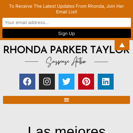
To Receive The Latest Updates From Rhonda, Join Her
Email List!
▲
Las mejores