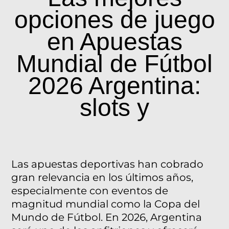
opciones de juego
en Apuestas
Mundial de Fútbol
2026 Argentina:
slots y
Las apuestas deportivas han cobrado
gran relevancia en los últimos años,
especialmente con eventos de
magnitud mundial como la Copa del
Mundo de Fútbol. En 2026, Argentina