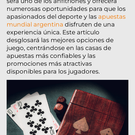
será uno de los anfitriones y ofrecerá
numerosas oportunidades para que los
apasionados del deporte y las
apuestas
mundial argentina
disfruten de una
experiencia única. Este artículo
desglosará las mejores opciones de
juego, centrándose en las casas de
apuestas más confiables y las
promociones más atractivas
disponibles para los jugadores.