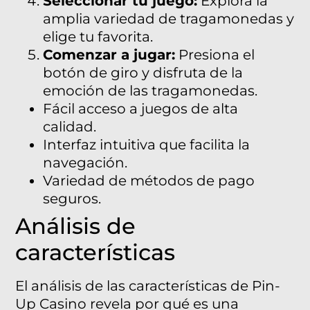
Seleccionar tu juego:
Explora la
amplia variedad de tragamonedas y
elige tu favorita.
Comenzar a jugar:
Presiona el
botón de giro y disfruta de la
emoción de las tragamonedas.
Fácil acceso a juegos de alta
calidad.
Interfaz intuitiva que facilita la
navegación.
Variedad de métodos de pago
seguros.
Análisis de
características
El análisis de las características de Pin-
Up Casino revela por qué es una