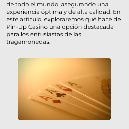
de todo el mundo, asegurando una
experiencia óptima y de alta calidad. En
este artículo, exploraremos qué hace de
Pin-Up Casino una opción destacada
para los entusiastas de las
tragamonedas.