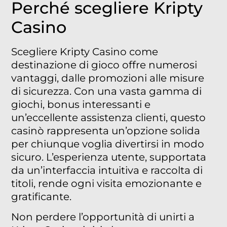
Perché scegliere Kripty
Casino
Scegliere Kripty Casino come
destinazione di gioco offre numerosi
vantaggi, dalle promozioni alle misure
di sicurezza. Con una vasta gamma di
giochi, bonus interessanti e
un’eccellente assistenza clienti, questo
casinò rappresenta un’opzione solida
per chiunque voglia divertirsi in modo
sicuro. L’esperienza utente, supportata
da un’interfaccia intuitiva e raccolta di
titoli, rende ogni visita emozionante e
gratificante.
Non perdere l’opportunità di unirti a