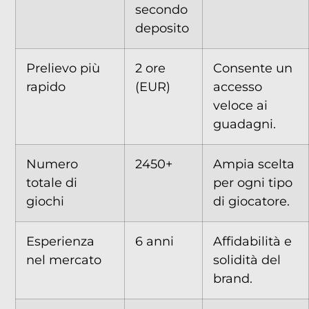
secondo
deposito
Prelievo più
2 ore
Consente un
rapido
(EUR)
accesso
veloce ai
guadagni.
Numero
2450+
Ampia scelta
totale di
per ogni tipo
giochi
di giocatore.
Esperienza
6 anni
Affidabilità e
nel mercato
solidità del
brand.