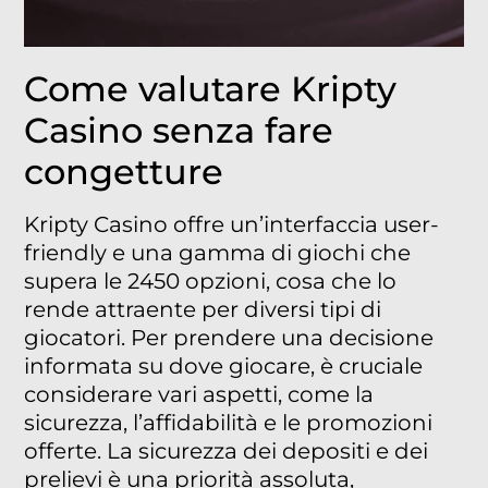
Come valutare Kripty
Casino senza fare
congetture
Kripty Casino offre un’interfaccia user-
friendly e una gamma di giochi che
supera le 2450 opzioni, cosa che lo
rende attraente per diversi tipi di
giocatori. Per prendere una decisione
informata su dove giocare, è cruciale
considerare vari aspetti, come la
sicurezza, l’affidabilità e le promozioni
offerte. La sicurezza dei depositi e dei
prelievi è una priorità assoluta,