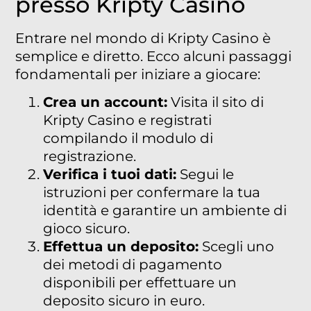
presso Kripty Casino
Entrare nel mondo di Kripty Casino è
semplice e diretto. Ecco alcuni passaggi
fondamentali per iniziare a giocare:
Crea un account:
Visita il sito di
Kripty Casino e registrati
compilando il modulo di
registrazione.
Verifica i tuoi dati:
Segui le
istruzioni per confermare la tua
identità e garantire un ambiente di
gioco sicuro.
Effettua un deposito:
Scegli uno
dei metodi di pagamento
disponibili per effettuare un
deposito sicuro in euro.