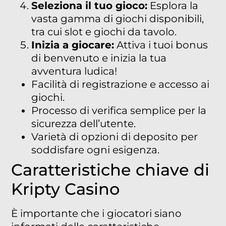
Seleziona il tuo gioco:
Esplora la
vasta gamma di giochi disponibili,
tra cui slot e giochi da tavolo.
Inizia a giocare:
Attiva i tuoi bonus
di benvenuto e inizia la tua
avventura ludica!
Facilità di registrazione e accesso ai
giochi.
Processo di verifica semplice per la
sicurezza dell’utente.
Varietà di opzioni di deposito per
soddisfare ogni esigenza.
Caratteristiche chiave di
Kripty Casino
È importante che i giocatori siano