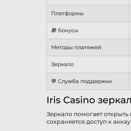
Платформы
🎁 Бонусы
Методы платежей
Зеркало
💬 Служба поддержки
Iris Casino зерк
Зеркало помогает открыть
сохраняется доступ к аккау