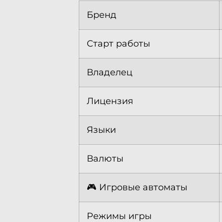
Бренд
Старт работы
Владелец
Лицензия
Языки
Валюты
🎮 Игровые автоматы
Режимы игры