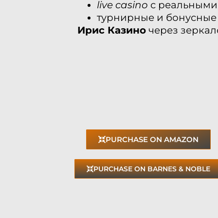
live casino
с реальными
турнирные и бонусные
Ирис Казино
через зеркал
PURCHASE ON AMAZON
PURCHASE ON BARNES & NOBLE