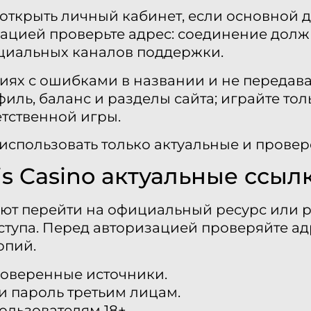
 открыть личный кабинет, если основной
зацией проверьте адрес: соединение долж
циальных каналов поддержки.
иях с ошибками в названии и не передава
иль, баланс и разделы сайта; играйте тол
етственной игры.
использовать только актуальные и провер
is Casino актуальные ссыл
ют перейти на официальный ресурс или р
тупа. Перед авторизацией проверяйте адр
опий.
роверенные источники.
и пароль третьим лицам.
ользователям 18+.