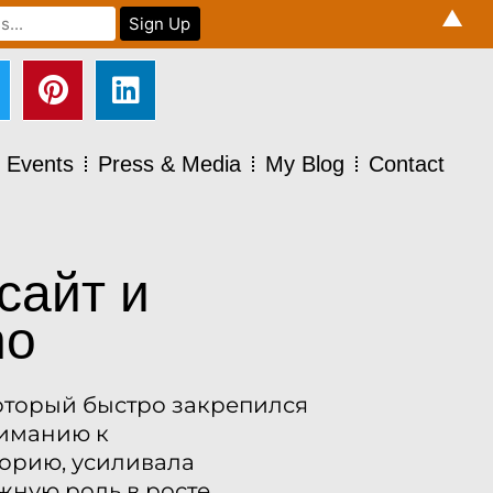
▲
Events
Press & Media
My Blog
Contact
сайт и
no
который быстро закрепился
ниманию к
орию, усиливала
жную роль в росте