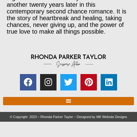
another twenty years later in this
contemporary second chance romance. It is
the story of heartbreak and healing, taking
chances, never giving up, and the power of
true love to make all things possible.
© Copyright 2023 – Rhonda Parker Taylor – Designed by
MK Website Designs