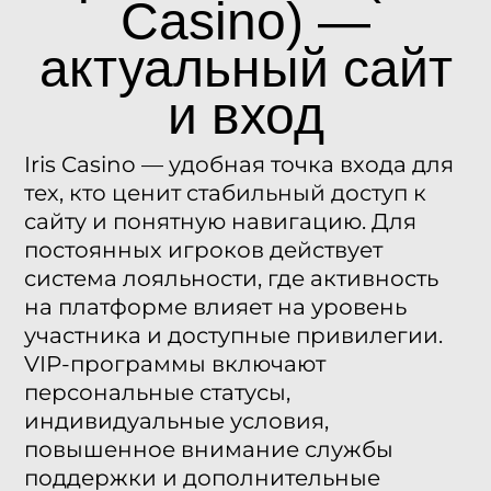
Casino) —
актуальный сайт
и вход
Iris Casino — удобная точка входа для
тех, кто ценит стабильный доступ к
сайту и понятную навигацию. Для
постоянных игроков действует
система лояльности, где активность
на платформе влияет на уровень
участника и доступные привилегии.
VIP-программы включают
персональные статусы,
индивидуальные условия,
повышенное внимание службы
поддержки и дополнительные