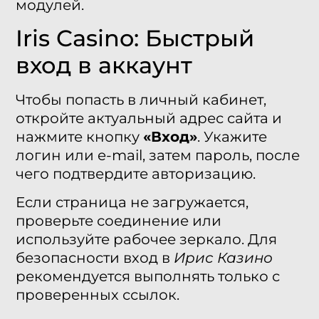
модулей.
Iris Casino: Быстрый
вход в аккаунт
Чтобы попасть в личный кабинет,
откройте актуальный адрес сайта и
нажмите кнопку
«Вход»
. Укажите
логин или e-mail, затем пароль, после
чего подтвердите авторизацию.
Если страница не загружается,
проверьте соединение или
используйте рабочее зеркало. Для
безопасности вход в
Ирис Казино
рекомендуется выполнять только с
проверенных ссылок.