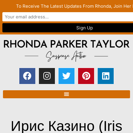
To Receive The Latest Updates From Rhonda, Join Her E
Ирис Казино (Iris