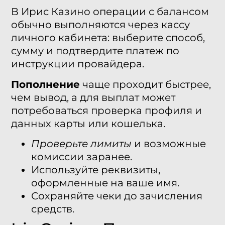
В Ирис Казино операции с балансом
обычно выполняются через кассу
личного кабинета: выберите способ,
сумму и подтвердите платеж по
инструкции провайдера.
Пополнение
чаще проходит быстрее,
чем вывод, а для выплат может
потребоваться проверка профиля и
данных карты или кошелька.
Проверьте лимиты
и возможные
комиссии заранее.
Используйте реквизиты,
оформленные на ваше имя.
Сохраняйте чеки до зачисления
средств.