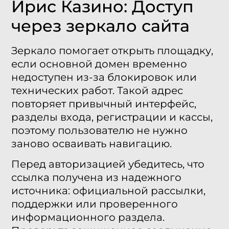
Ирис Казино: Доступ
через зеркало сайта
Зеркало помогает открыть площадку,
если основной домен временно
недоступен из-за блокировок или
технических работ. Такой адрес
повторяет привычный интерфейс,
разделы входа, регистрации и кассы,
поэтому пользователю не нужно
заново осваивать навигацию.
Перед авторизацией убедитесь, что
ссылка получена из надежного
источника: официальной рассылки,
поддержки или проверенного
информационного раздела.