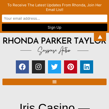
To Receive The Latest Updates From Rhonda, Join Her
Email List!
▲
Iris Casino —