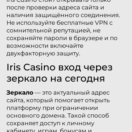
после проверки адреса сайта и
наличия защищённого соединения.
Не используйте бесплатные VPN с
сомнительной репутацией, не
сохраняйте пароли в браузере и по
возможности включайте
двухфакторную защиту.
Iris Casino вход через
зеркало на сегодня
Зеркало
— это актуальный адрес
сайта, который помогает открыть
платформу при ограничении
основного домена. Такой способ
сохраняет доступ к личному
кабинету, играм, бонусам и