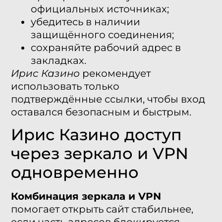
официальных источниках;
убедитесь в наличии
защищённого соединения;
сохраняйте рабочий адрес в
закладках.
Ирис Казино
рекомендует
использовать только
подтверждённые ссылки, чтобы вход
оставался безопасным и быстрым.
Ирис Казино доступ
через зеркало и VPN
одновременно
Комбинация зеркала и VPN
помогает открыть сайт стабильнее,
если часть адресов блокируется