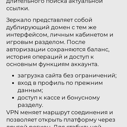
длительного поиска актуальной
ссылки.
Зеркало представляет собой
дублирующий домен с тем же
интерфейсом, личным кабинетом и
игровым разделом. После
авторизации сохраняются баланс,
история операций и доступ к
основным функциям аккаунта.
загрузка сайта без ограничений;
вход в профиль по прежним
данным;
доступ к кассе и бонусному
разделу.
VPN меняет маршрут соединения и
позволяет открыть платформу через