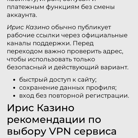
платежным функциям без смены
аккаунта.
Ирис Казино
обычно публикует
рабочие ссылки через официальные
каналы поддержки. Перед
переходом важно проверить адрес,
чтобы использовать только
безопасный и действующий вариант.
быстрый доступ к сайту;
сохранение данных профиля;
вход без повторной регистрации.
Ирис Казино
рекомендации по
выбору VPN сервиса