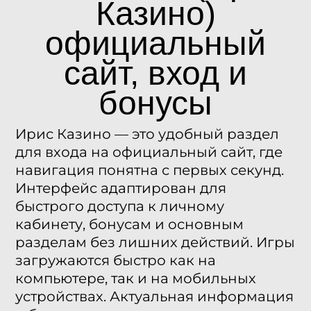
Казино)
официальный
сайт, вход и
бонусы
Ирис Казино — это удобный раздел
для входа на официальный сайт, где
навигация понятна с первых секунд.
Интерфейс адаптирован для
быстрого доступа к личному
кабинету, бонусам и основным
разделам без лишних действий. Игры
загружаются быстро как на
компьютере, так и на мобильных
устройствах. Актуальная информация