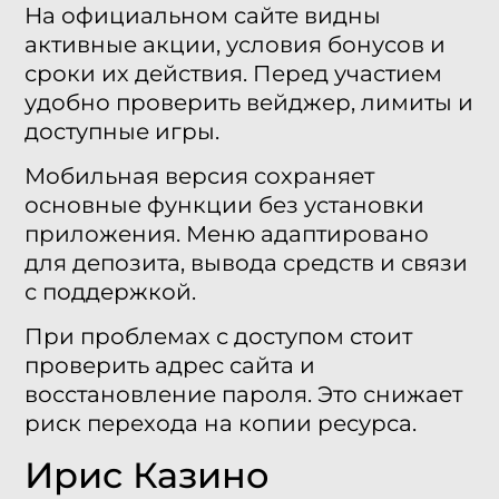
На официальном сайте видны
активные акции, условия бонусов и
сроки их действия. Перед участием
удобно проверить вейджер, лимиты и
доступные игры.
Мобильная версия сохраняет
основные функции без установки
приложения. Меню адаптировано
для депозита, вывода средств и связи
с поддержкой.
При проблемах с доступом стоит
проверить адрес сайта и
восстановление пароля. Это снижает
риск перехода на копии ресурса.
Ирис Казино