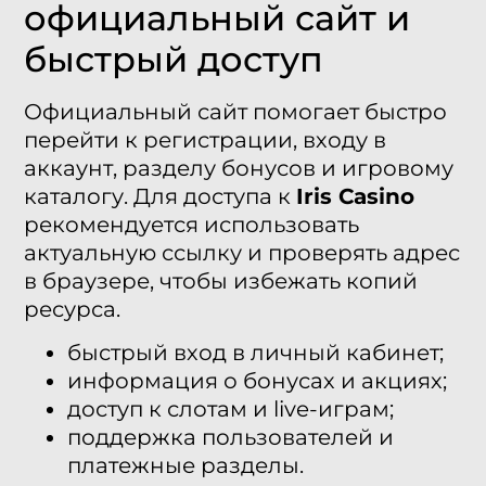
официальный сайт и
быстрый доступ
Официальный сайт помогает быстро
перейти к регистрации, входу в
аккаунт, разделу бонусов и игровому
каталогу. Для доступа к
Iris Casino
рекомендуется использовать
актуальную ссылку и проверять адрес
в браузере, чтобы избежать копий
ресурса.
быстрый вход в личный кабинет;
информация о бонусах и акциях;
доступ к слотам и live-играм;
поддержка пользователей и
платежные разделы.