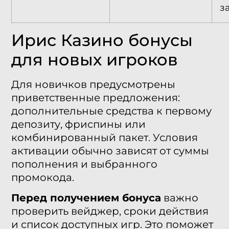
з
Ирис Казино бонусы
для новых игроков
Для новичков предусмотрены
приветственные предложения:
дополнительные средства к первому
депозиту, фриспины или
комбинированный пакет. Условия
активации обычно зависят от суммы
пополнения и выбранного
промокода.
Перед получением бонуса
важно
проверить вейджер, сроки действия
и список доступных игр. Это поможет