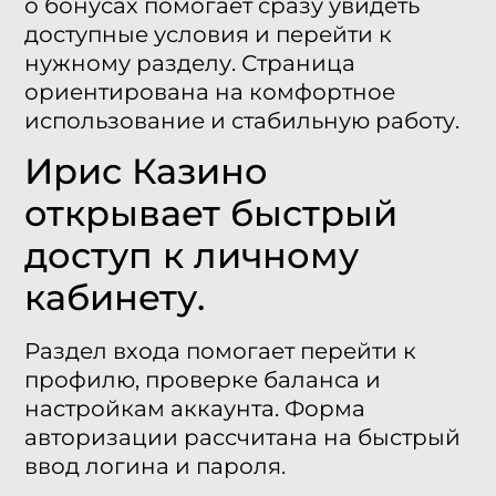
о бонусах помогает сразу увидеть
доступные условия и перейти к
нужному разделу. Страница
ориентирована на комфортное
использование и стабильную работу.
Ирис Казино
открывает быстрый
доступ к личному
кабинету.
Раздел входа помогает перейти к
профилю, проверке баланса и
настройкам аккаунта. Форма
авторизации рассчитана на быстрый
ввод логина и пароля.