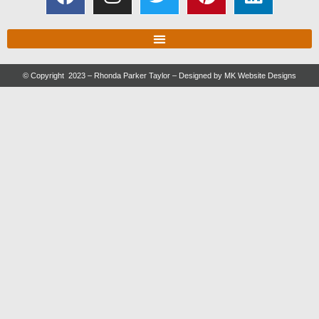
© Copyright 2023 – Rhonda Parker Taylor – Designed by
MK Website Designs