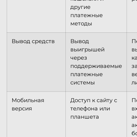
другие
платежные
методы
Вывод средств
Вывод
П
выигрышей
в
через
к
поддерживаемые
з
платежные
в
системы
л
Мобильная
Доступ к сайту с
П
версия
телефона или
в
планшета
а
а
б