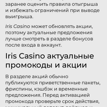
заранее оценить правила отыгрыша
и избежать ограничений при выводе
выигрыша.
Iris Casino
может обновлять акции,
поэтому актуальные предложения
лучше смотреть в разделе бонусов
после входа в аккаунт.
Iris Casino актуальные
промокоды и акции
В разделе акций обычно
публикуются приветственные пакеты,
фриспины, кэшбэк и временные
предложения. Перед активацией
промокода проверьте срок действия,