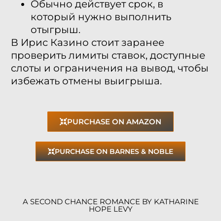
Обычно действует срок, в
который нужно выполнить
отыгрыш.
В Ирис Казино стоит заранее
проверить лимиты ставок, доступные
слоты и ограничения на вывод, чтобы
избежать отмены выигрыша.
PURCHASE ON AMAZON
PURCHASE ON BARNES & NOBLE
A SECOND CHANCE ROMANCE BY KATHARINE
HOPE LEVY