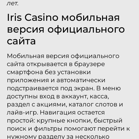
лет.
Iris Casino мобильная
версия официального
сайта
Мобильная версия официального
сайта открывается в браузере
смартфона без установки
приложения и автоматически
подстраивается под экран. В меню
доступны вход в аккаунт, касса,
раздел с акциями, каталог слотов и
лайв-игр. Навигация остается
простой: крупные кнопки, быстрый
поиск и фильтры помогают перейти к
нужному разделу за несколько