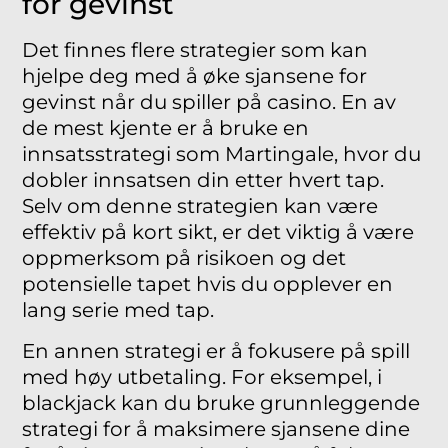
for gevinst
Det finnes flere strategier som kan
hjelpe deg med å øke sjansene for
gevinst når du spiller på casino. En av
de mest kjente er å bruke en
innsatsstrategi som Martingale, hvor du
dobler innsatsen din etter hvert tap.
Selv om denne strategien kan være
effektiv på kort sikt, er det viktig å være
oppmerksom på risikoen og det
potensielle tapet hvis du opplever en
lang serie med tap.
En annen strategi er å fokusere på spill
med høy utbetaling. For eksempel, i
blackjack kan du bruke grunnleggende
strategi for å maksimere sjansene dine