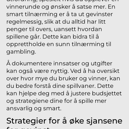
vinnerunde og ønsker å satse mer. En
smart tilnærming er å ta ut gevinster
regelmessig, slik at du alltid har litt
penger til overs, uansett hvordan
spillene går. Dette kan bidra til å
opprettholde en sunn tilnærming til
gambling.
Å dokumentere innsatser og utgifter
kan også være nyttig. Ved å ha oversikt
over hvor mye du bruker og vinner, kan
du bedre forstå dine spillvaner. Dette
kan hjelpe deg med å justere budsjettet
og strategiene dine for å spille mer
ansvarlig og smart.
Strategier for å øke sjansene