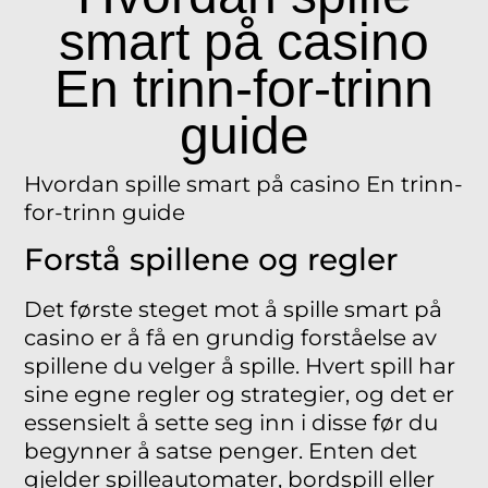
smart på casino
En trinn-for-trinn
guide
Hvordan spille smart på casino En trinn-
for-trinn guide
Forstå spillene og regler
Det første steget mot å spille smart på
casino er å få en grundig forståelse av
spillene du velger å spille. Hvert spill har
sine egne regler og strategier, og det er
essensielt å sette seg inn i disse før du
begynner å satse penger. Enten det
gjelder spilleautomater, bordspill eller