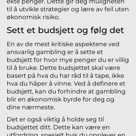
ekte penger. Dette gir deg muligheten
til å utvikle strategier og lære av feil uten
økonomisk risiko.
Sett et budsjett og følg det
En av de mest kritiske aspektene ved
ansvarlig gambling er å sette et
budsjett for hvor mye penger du er villig
til å bruke. Dette budsjettet skal være
basert på hva du har råd til å tape, ikke
hva du håper å vinne. Ved å definere et
budsjett, kan du forhindre at gambling
blir en økonomisk byrde for deg og
dine nærmeste.
Det er også viktig å holde seg til
budsjettet ditt. Dette kan være en
utfordring, spesielt hvis du opplever en