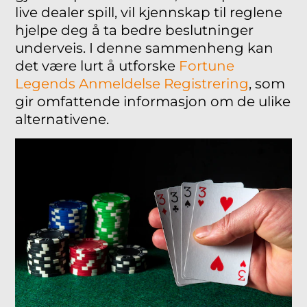
live dealer spill, vil kjennskap til reglene
hjelpe deg å ta bedre beslutninger
underveis. I denne sammenheng kan
det være lurt å utforske
Fortune
Legends Anmeldelse Registrering
, som
gir omfattende informasjon om de ulike
alternativene.