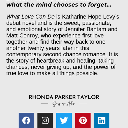
what the mind chooses to forget…
What Love Can Do
is Katharine Hope Levy’s
debut novel and is the sweet, passionate,
and emotional story of Jennifer Bantam and
Matt Conroy, who experience first love
together and find their way back to one
another twenty years later in this
contemporary second chance romance. It is
the story of heartbreak and healing, taking
chances, never giving up, and the power of
true love to make all things possible.