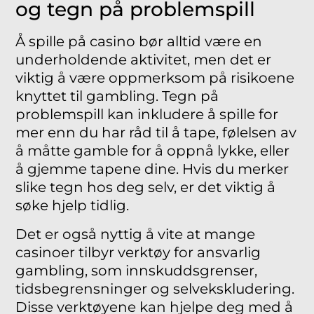
og tegn på problemspill
Å spille på casino bør alltid være en
underholdende aktivitet, men det er
viktig å være oppmerksom på risikoene
knyttet til gambling. Tegn på
problemspill kan inkludere å spille for
mer enn du har råd til å tape, følelsen av
å måtte gamble for å oppnå lykke, eller
å gjemme tapene dine. Hvis du merker
slike tegn hos deg selv, er det viktig å
søke hjelp tidlig.
Det er også nyttig å vite at mange
casinoer tilbyr verktøy for ansvarlig
gambling, som innskuddsgrenser,
tidsbegrensninger og selvekskludering.
Disse verktøyene kan hjelpe deg med å