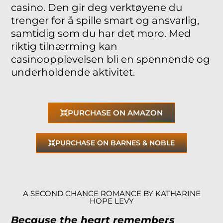
casino. Den gir deg verktøyene du
trenger for å spille smart og ansvarlig,
samtidig som du har det moro. Med
riktig tilnærming kan
casinoopplevelsen bli en spennende og
underholdende aktivitet.
PURCHASE ON AMAZON
PURCHASE ON BARNES & NOBLE
A SECOND CHANCE ROMANCE BY KATHARINE
HOPE LEVY
Because the heart remembers