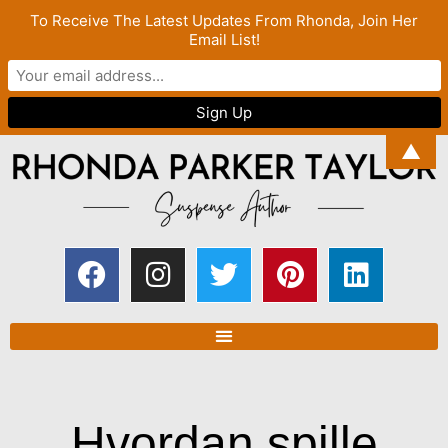
To Receive The Latest Updates From Rhonda, Join Her
Email List!
▲
Hvordan spille