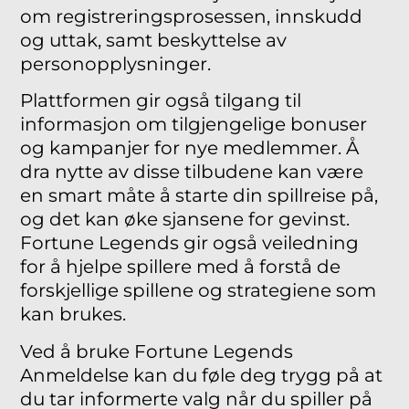
om registreringsprosessen, innskudd
og uttak, samt beskyttelse av
personopplysninger.
Plattformen gir også tilgang til
informasjon om tilgjengelige bonuser
og kampanjer for nye medlemmer. Å
dra nytte av disse tilbudene kan være
en smart måte å starte din spillreise på,
og det kan øke sjansene for gevinst.
Fortune Legends gir også veiledning
for å hjelpe spillere med å forstå de
forskjellige spillene og strategiene som
kan brukes.
Ved å bruke Fortune Legends
Anmeldelse kan du føle deg trygg på at
du tar informerte valg når du spiller på