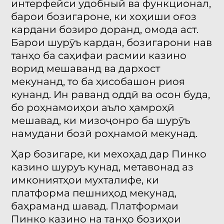
интерфейси удобный ва функционал,
барои бозигароне, ки хоҳиши оғоз
кардани бозиро доранд, омода аст.
Барои шурӯъ кардан, бозигарони нав
танҳо ба саҳифаи расмии казино
ворид мешаванд ва дархост
мекунанд, то ба ҳисобашон риоя
кунанд. Ин раванд оддӣ ва осон буда,
бо роҳнамоиҳои аъло ҳамроҳӣ
мешавад, ки мизоҷонро ба шурӯъ
намудани бозӣ роҳнамоӣ мекунад.
Ҳар бозигаре, ки мехоҳад дар Пинко
казино шуруъ кунад, метавонад аз
имкониятҳои мухталифе, ки
платформа пешниҳод мекунад,
баҳраманд шавад. Платформаи
Пинко казино на танҳо бозиҳои