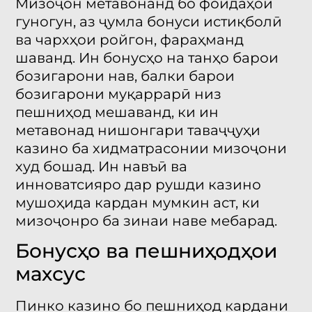
Мизоҷон метавонанд бо фоидаҳои
гуногун, аз ҷумла бонуси истиқболӣ
ва чархҳои ройгон, фараҳманд
шаванд. Ин бонусҳо на танҳо барои
бозигарони нав, балки барои
бозигарони муқаррарӣ низ
пешниҳод мешаванд, ки ин
метавонад нишонгари таваҷҷуҳи
казино ба хидматрасонии мизоҷони
худ бошад. Ин навъӣ ва
инноватсияро дар рушди казино
мушоҳида кардан мумкин аст, ки
мизоҷонро ба зинаи наве мебарад.
Бонусҳо ва пешниҳодҳои
махсус
Пинко казино бо пешниҳод кардани