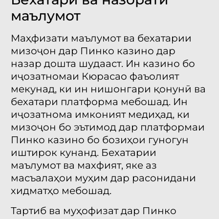
маълумот
Маҳфизати маълумот ва бехатарии
мизоҷон дар Пинко казино дар
назар дошта шудааст. Ин казино бо
иҷозатномаи Кюрасао фаъолият
мекунад, ки ин нишонгари қонунӣ ва
бехатари платформа мебошад. Ин
иҷозатнома имконият медиҳад, ки
мизоҷон бо эътимод дар платформаи
Пинко казино бо бозиҳои гуногун
иштирок кунанд. Бехатарии
маълумот ва махфият, яке аз
масъалаҳои муҳим дар расонидани
хидматҳо мебошад.
Тартиб ва муҳофизат дар Пинко