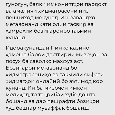
гуногун, балки имкониятҳои пардохт
ва амалияи хидматрасонӣ низ
пешниҳод мекунад. Ин равандҳо
метавонанд хати олии тасвир ва
ҳамроҳии бозигаронро таъмин
кунанд.
Идоракунандаи Пинко казино
ҳамеша барои дастгирии мизоҷон ва
посух ба саволҳо маҳфуз аст.
Бозигарон метавонанд бо
хидматрасониҳо ва такмили сифати
хидматҳои онлайнӣ бо эътимод кор
кунанд. Ин ба мизоҷон имкон
медиҳад, то таҷрибаи хубе дошта
бошанд ва дар пешрафти бозиҳои
худ бештар муваффақ бошанд.