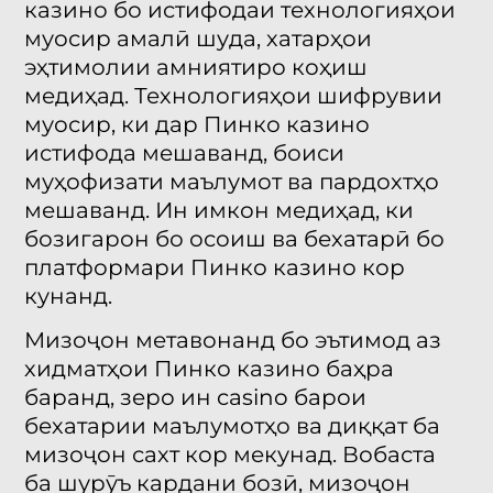
казино бо истифодаи технологияҳои
муосир амалӣ шуда, хатарҳои
эҳтимолии амниятиро коҳиш
медиҳад. Технологияҳои шифрувии
муосир, ки дар Пинко казино
истифода мешаванд, боиси
муҳофизати маълумот ва пардохтҳо
мешаванд. Ин имкон медиҳад, ки
бозигарон бо осоиш ва бехатарӣ бо
платформари Пинко казино кор
кунанд.
Мизоҷон метавонанд бо эътимод аз
хидматҳои Пинко казино баҳра
баранд, зеро ин casino барои
бехатарии маълумотҳо ва диққат ба
мизоҷон сахт кор мекунад. Вобаста
ба шурӯъ кардани бозӣ, мизоҷон