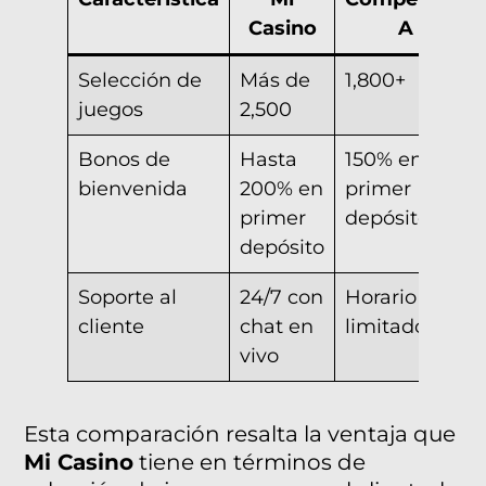
Casino
A
Selección de
Más de
1,800+
juegos
2,500
Bonos de
Hasta
150% en
bienvenida
200% en
primer
primer
depósito
depósito
Soporte al
24/7 con
Horario
cliente
chat en
limitado
vivo
Esta comparación resalta la ventaja que
Mi Casino
tiene en términos de