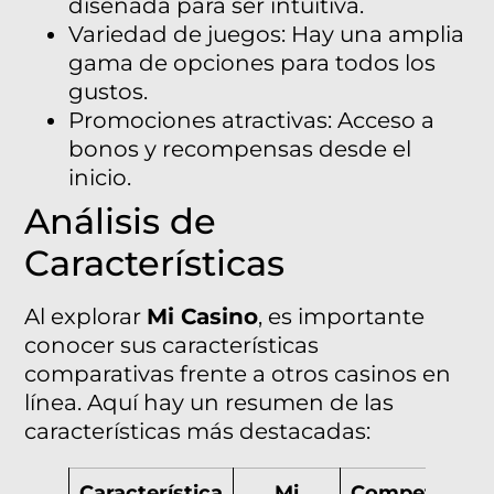
diseñada para ser intuitiva.
Variedad de juegos: Hay una amplia
gama de opciones para todos los
gustos.
Promociones atractivas: Acceso a
bonos y recompensas desde el
inicio.
Análisis de
Características
Al explorar
Mi Casino
, es importante
conocer sus características
comparativas frente a otros casinos en
línea. Aquí hay un resumen de las
características más destacadas:
Característica
Mi
Competidor