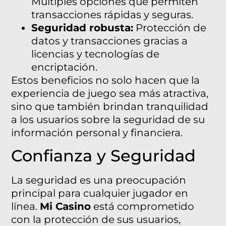
Múltiples opciones que permiten
transacciones rápidas y seguras.
Seguridad robusta:
Protección de
datos y transacciones gracias a
licencias y tecnologías de
encriptación.
Estos beneficios no solo hacen que la
experiencia de juego sea más atractiva,
sino que también brindan tranquilidad
a los usuarios sobre la seguridad de su
información personal y financiera.
Confianza y Seguridad
La seguridad es una preocupación
principal para cualquier jugador en
línea.
Mi Casino
está comprometido
con la protección de sus usuarios,