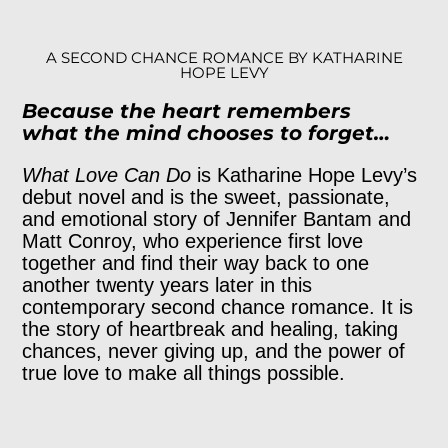
A SECOND CHANCE ROMANCE BY KATHARINE
HOPE LEVY
Because the heart remembers
what the mind chooses to forget…
What Love Can Do
is Katharine Hope Levy’s
debut novel and is the sweet, passionate,
and emotional story of Jennifer Bantam and
Matt Conroy, who experience first love
together and find their way back to one
another twenty years later in this
contemporary second chance romance. It is
the story of heartbreak and healing, taking
chances, never giving up, and the power of
true love to make all things possible.