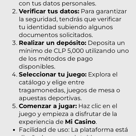
con tus datos personales.
Verificar tus datos:
Para garantizar
la seguridad, tendrás que verificar
tu identidad subiendo algunos
documentos solicitados.
Realizar un depósito:
Deposita un
mínimo de CLP 5,000 utilizando uno
de los métodos de pago
disponibles.
Seleccionar tu juego:
Explora el
catálogo y elige entre
tragamonedas, juegos de mesa o
apuestas deportivas.
Comenzar a jugar:
Haz clic en el
juego y empieza a disfrutar de la
experiencia de
Mi Casino
.
Facilidad de uso: La plataforma está