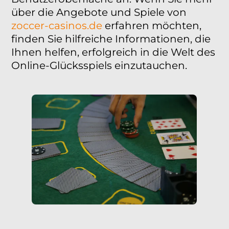
über die Angebote und Spiele von
zoccer-casinos.de
erfahren möchten,
finden Sie hilfreiche Informationen, die
Ihnen helfen, erfolgreich in die Welt des
Online-Glücksspiels einzutauchen.