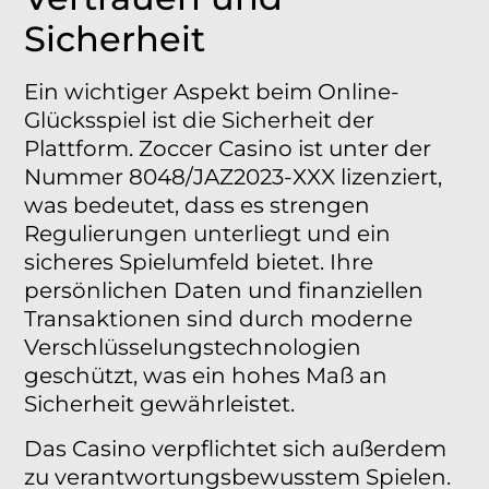
Sicherheit
Ein wichtiger Aspekt beim Online-
Glücksspiel ist die Sicherheit der
Plattform. Zoccer Casino ist unter der
Nummer 8048/JAZ2023-XXX lizenziert,
was bedeutet, dass es strengen
Regulierungen unterliegt und ein
sicheres Spielumfeld bietet. Ihre
persönlichen Daten und finanziellen
Transaktionen sind durch moderne
Verschlüsselungstechnologien
geschützt, was ein hohes Maß an
Sicherheit gewährleistet.
Das Casino verpflichtet sich außerdem
zu verantwortungsbewusstem Spielen.