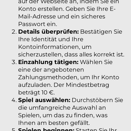
auf der Webseite an, indem Sie ein
Konto erstellen. Geben Sie Ihre E-
Mail-Adresse und ein sicheres
Passwort ein.
Details überprüfen:
Bestätigen Sie
Ihre Identität und Ihre
Kontoinformationen, um
sicherzustellen, dass alles korrekt ist.
Einzahlung tätigen:
Wählen Sie
eine der angebotenen
Zahlungsmethoden, um Ihr Konto
aufzuladen. Der Mindestbetrag
beträgt 10 €.
Spiel auswählen:
Durchstöbern Sie
die umfangreiche Auswahl an
Spielen, um das zu finden, was
Ihnen am besten gefällt.
Spielen beginnen:
Starten Sie Ihr