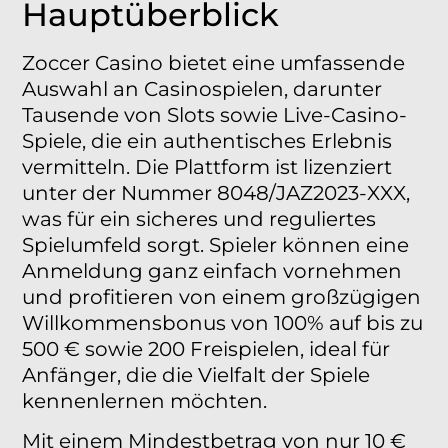
Hauptüberblick
Zoccer Casino bietet eine umfassende
Auswahl an Casinospielen, darunter
Tausende von Slots sowie Live-Casino-
Spiele, die ein authentisches Erlebnis
vermitteln. Die Plattform ist lizenziert
unter der Nummer 8048/JAZ2023-XXX,
was für ein sicheres und reguliertes
Spielumfeld sorgt. Spieler können eine
Anmeldung ganz einfach vornehmen
und profitieren von einem großzügigen
Willkommensbonus von 100% auf bis zu
500 € sowie 200 Freispielen, ideal für
Anfänger, die die Vielfalt der Spiele
kennenlernen möchten.
Mit einem Mindestbetrag von nur 10 €