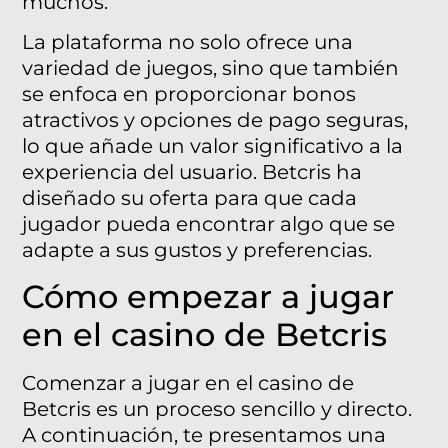
muchos.
La plataforma no solo ofrece una
variedad de juegos, sino que también
se enfoca en proporcionar bonos
atractivos y opciones de pago seguras,
lo que añade un valor significativo a la
experiencia del usuario. Betcris ha
diseñado su oferta para que cada
jugador pueda encontrar algo que se
adapte a sus gustos y preferencias.
Cómo empezar a jugar
en el casino de Betcris
Comenzar a jugar en el casino de
Betcris es un proceso sencillo y directo.
A continuación, te presentamos una