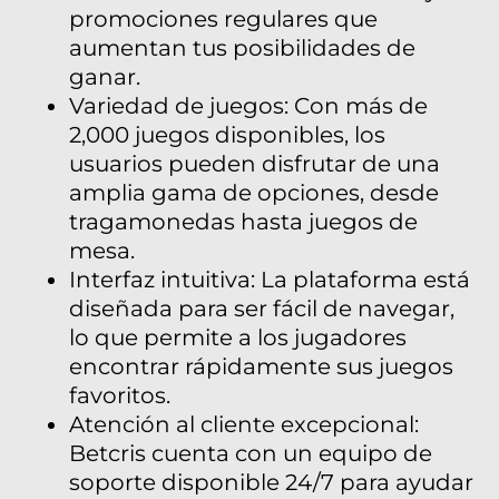
promociones regulares que
aumentan tus posibilidades de
ganar.
Variedad de juegos: Con más de
2,000 juegos disponibles, los
usuarios pueden disfrutar de una
amplia gama de opciones, desde
tragamonedas hasta juegos de
mesa.
Interfaz intuitiva: La plataforma está
diseñada para ser fácil de navegar,
lo que permite a los jugadores
encontrar rápidamente sus juegos
favoritos.
Atención al cliente excepcional:
Betcris cuenta con un equipo de
soporte disponible 24/7 para ayudar