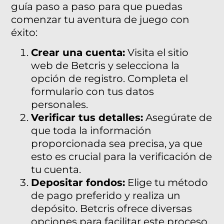
guía paso a paso para que puedas
comenzar tu aventura de juego con
éxito:
Crear una cuenta:
Visita el sitio
web de Betcris y selecciona la
opción de registro. Completa el
formulario con tus datos
personales.
Verificar tus detalles:
Asegúrate de
que toda la información
proporcionada sea precisa, ya que
esto es crucial para la verificación de
tu cuenta.
Depositar fondos:
Elige tu método
de pago preferido y realiza un
depósito. Betcris ofrece diversas
opciones para facilitar este proceso.