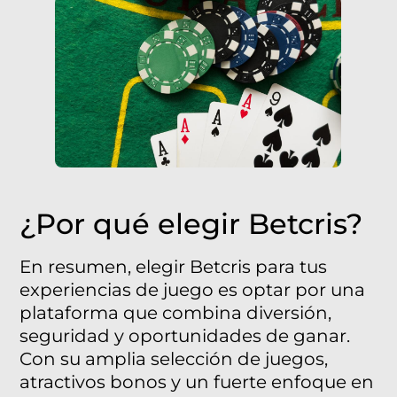
¿Por qué elegir Betcris?
En resumen, elegir Betcris para tus
experiencias de juego es optar por una
plataforma que combina diversión,
seguridad y oportunidades de ganar.
Con su amplia selección de juegos,
atractivos bonos y un fuerte enfoque en