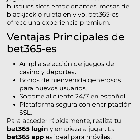
busques slots emocionantes, mesas de
blackjack o ruleta en vivo, bet365-es
ofrece una experiencia premium.
Ventajas Principales de
bet365-es
Amplia selección de juegos de
casino y deportes.
Bonos de bienvenida generosos
para nuevos usuarios.
Soporte al cliente 24/7 en español.
Plataforma segura con encriptación
SSL.
Para acceder rápidamente, realiza tu
bet365 login
y empieza a jugar. La
bet365 app
es ideal para móviles,