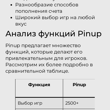
Разнообразие способов
пополнения счета
Широкий выбор игр на любой
вкус
Анализ функций Pinup
Pinup предлагает множество
функций, которые делают его
привлекательным для игроков.
Рассмотрим их более подробно в
сравнительной таблице.
Функция
Pinup
Конк
Выбор игр
2500+
1500