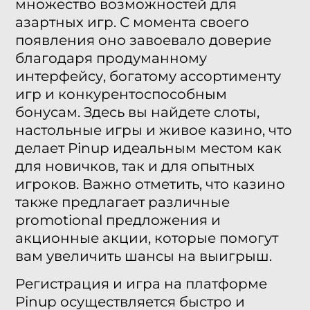
множество возможностей для
азартных игр. С момента своего
появления оно завоевало доверие
благодаря продуманному
интерфейсу, богатому ассортименту
игр и конкурентоспособным
бонусам. Здесь вы найдете слоты,
настольные игры и живое казино, что
делает Pinup идеальным местом как
для новичков, так и для опытных
игроков. Важно отметить, что казино
также предлагает различные
promotional предложения и
акционные акции, которые помогут
вам увеличить шансы на выигрыш.
Регистрация и игра на платформе
Pinup осуществляется быстро и