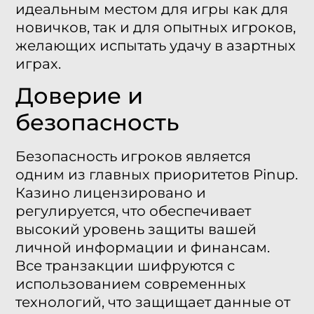
идеальным местом для игры как для
новичков, так и для опытных игроков,
желающих испытать удачу в азартных
играх.
Доверие и
безопасность
Безопасность игроков является
одним из главных приоритетов Pinup.
Казино лицензировано и
регулируется, что обеспечивает
высокий уровень защиты вашей
личной информации и финансам.
Все транзакции шифруются с
использованием современных
технологий, что защищает данные от