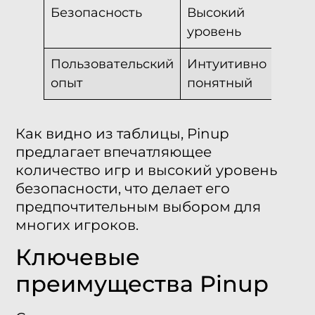
Безопасность
Высокий
Сред
уровень
Пользовательский
Интуитивно
Умер
опыт
понятный
Как видно из таблицы, Pinup
предлагает впечатляющее
количество игр и высокий уровень
безопасности, что делает его
предпочтительным выбором для
многих игроков.
Ключевые
преимущества Pinup