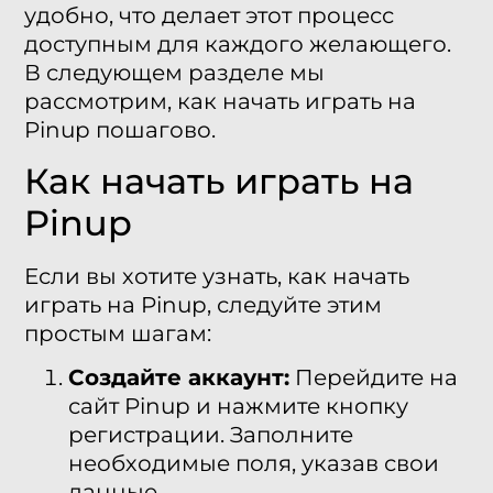
удобно, что делает этот процесс
доступным для каждого желающего.
В следующем разделе мы
рассмотрим, как начать играть на
Pinup пошагово.
Как начать играть на
Pinup
Если вы хотите узнать, как начать
играть на Pinup, следуйте этим
простым шагам:
Создайте аккаунт:
Перейдите на
сайт Pinup и нажмите кнопку
регистрации. Заполните
необходимые поля, указав свои
данные.