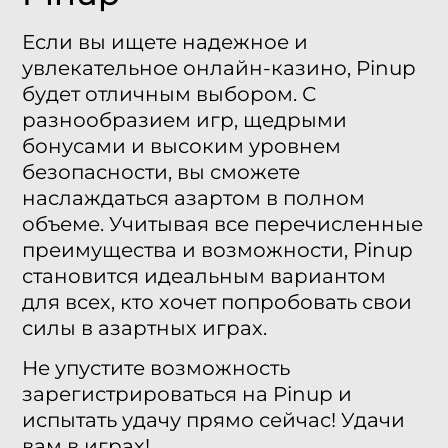
Если вы ищете надежное и
увлекательное онлайн-казино, Pinup
будет отличным выбором. С
разнообразием игр, щедрыми
бонусами и высоким уровнем
безопасности, вы сможете
наслаждаться азартом в полном
объеме. Учитывая все перечисленные
преимущества и возможности, Pinup
становится идеальным вариантом
для всех, кто хочет попробовать свои
силы в азартных играх.
Не упустите возможность
зарегистрироваться на Pinup и
испытать удачу прямо сейчас! Удачи
вам в играх!