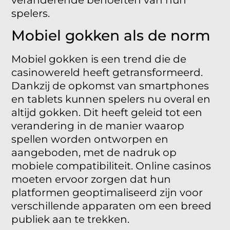
spelers.
Mobiel gokken als de norm
Mobiel gokken is een trend die de
casinowereld heeft getransformeerd.
Dankzij de opkomst van smartphones
en tablets kunnen spelers nu overal en
altijd gokken. Dit heeft geleid tot een
verandering in de manier waarop
spellen worden ontworpen en
aangeboden, met de nadruk op
mobiele compatibiliteit. Online casinos
moeten ervoor zorgen dat hun
platformen geoptimaliseerd zijn voor
verschillende apparaten om een breed
publiek aan te trekken.