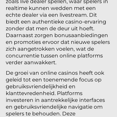
zoals live dealer spellen, waar spelers in
realtime kunnen wedden met een
echte dealer via een livestream. Dit
biedt een authentieke casino-ervaring
zonder dat men de deur uit hoeft.
Daarnaast zorgen bonusaanbiedingen
en promoties ervoor dat nieuwe spelers
zich aangetrokken voelen, wat de
concurrentie tussen online platforms
verder aanwakkert.
De groei van online casinos heeft ook
geleid tot een toenemende focus op
gebruiksvriendelijkheid en
klanttevredenheid. Platforms
investeren in aantrekkelijke interfaces
en gebruiksvriendelijke navigatie om
spelers te behouden. Deze