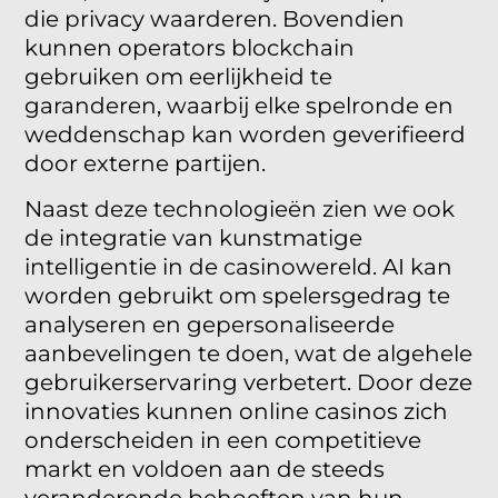
die privacy waarderen. Bovendien
kunnen operators blockchain
gebruiken om eerlijkheid te
garanderen, waarbij elke spelronde en
weddenschap kan worden geverifieerd
door externe partijen.
Naast deze technologieën zien we ook
de integratie van kunstmatige
intelligentie in de casinowereld. AI kan
worden gebruikt om spelersgedrag te
analyseren en gepersonaliseerde
aanbevelingen te doen, wat de algehele
gebruikerservaring verbetert. Door deze
innovaties kunnen online casinos zich
onderscheiden in een competitieve
markt en voldoen aan de steeds
veranderende behoeften van hun