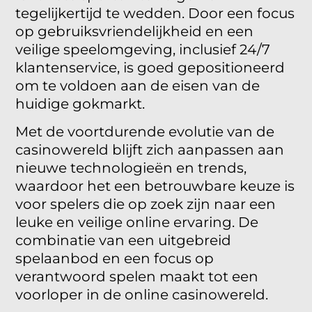
tegelijkertijd te wedden. Door een focus
op gebruiksvriendelijkheid en een
veilige speelomgeving, inclusief 24/7
klantenservice, is goed gepositioneerd
om te voldoen aan de eisen van de
huidige gokmarkt.
Met de voortdurende evolutie van de
casinowereld blijft zich aanpassen aan
nieuwe technologieën en trends,
waardoor het een betrouwbare keuze is
voor spelers die op zoek zijn naar een
leuke en veilige online ervaring. De
combinatie van een uitgebreid
spelaanbod en een focus op
verantwoord spelen maakt tot een
voorloper in de online casinowereld.