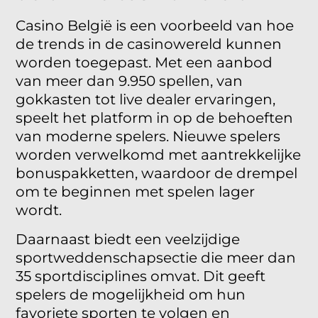
Casino België is een voorbeeld van hoe
de trends in de casinowereld kunnen
worden toegepast. Met een aanbod
van meer dan 9.950 spellen, van
gokkasten tot live dealer ervaringen,
speelt het platform in op de behoeften
van moderne spelers. Nieuwe spelers
worden verwelkomd met aantrekkelijke
bonuspakketten, waardoor de drempel
om te beginnen met spelen lager
wordt.
Daarnaast biedt een veelzijdige
sportweddenschapsectie die meer dan
35 sportdisciplines omvat. Dit geeft
spelers de mogelijkheid om hun
favoriete sporten te volgen en