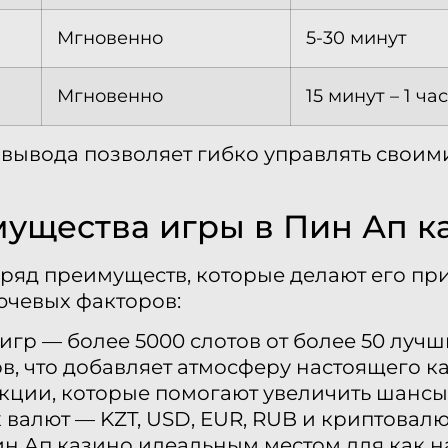
Мгновенно
5-30 минут
Мгновенно
15 минут – 1 час
 вывода позволяет гибко управлять своим
ущества игры в Пин Ап к
 ряд преимуществ, которые делают его п
ючевых факторов:
гр — более 5000 слотов от более 50 лучш
, что добавляет атмосферу настоящего ка
кции, которые помогают увеличить шансы
валют — KZT, USD, EUR, RUB и криптовалю
ин Ап казино идеальным местом для как н