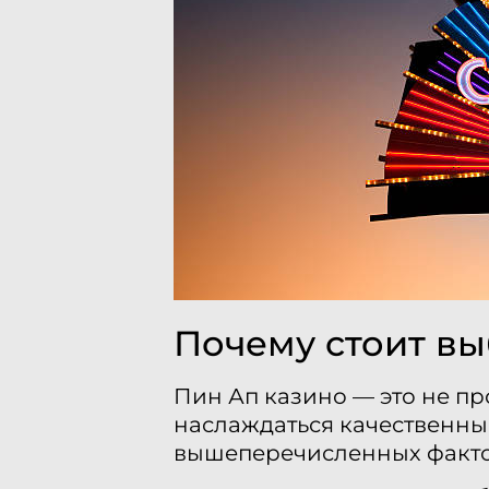
Почему стоит вы
Пин Ап казино — это не про
наслаждаться качественны
вышеперечисленных фактор