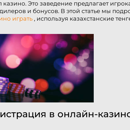
 казино. Это заведение предлагает игро
дилеров и бонусов. В этой статье мы подр
ино играть
, используя казахстанские тенге
гистрация в онлайн-казин