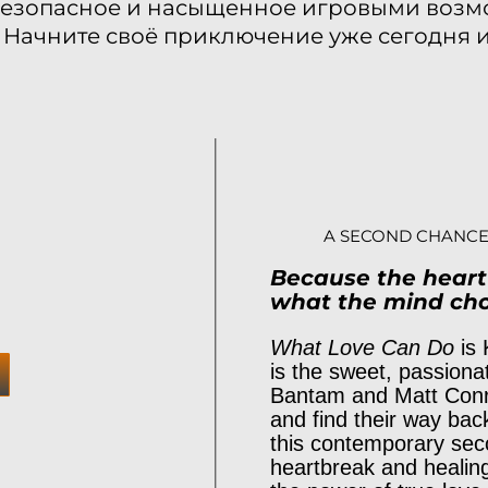
безопасное и насыщенное игровыми возм
 Начните своё приключение уже сегодня 
A SECOND CHANCE
Because the hear
what the mind cho
What Love Can Do
is 
is the sweet, passiona
Bantam and Matt Conro
and find their way bac
this contemporary seco
heartbreak and healing