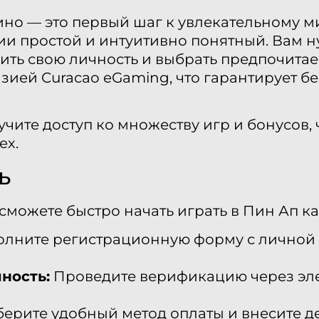
но — это первый шаг к увлекательному ми
ии простой и интуитивно понятный. Вам 
дить свою личность и выбрать предпочита
зией Curacao eGaming, что гарантирует бе
чите доступ ко множеству игр и бонусов, ч
ех.
ь
сможете быстро начать играть в Пин Ап ка
олните регистрационную форму с личной
ность:
Проведите верификацию через эле
ерите удобный метод оплаты и внесите де