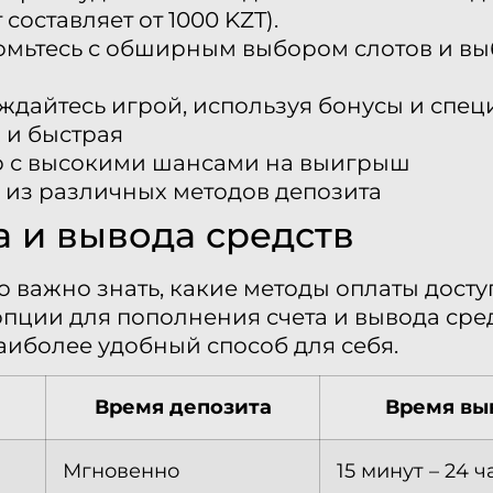
оставляет от 1000 KZT).
мьтесь с обширным выбором слотов и выб
дайтесь игрой, используя бонусы и спе
 и быстрая
гр с высокими шансами на выигрыш
 из различных методов депозита
 и вывода средств
 важно знать, какие методы оплаты досту
ции для пополнения счета и вывода сред
аиболее удобный способ для себя.
Время депозита
Время вы
Мгновенно
15 минут – 24 ч