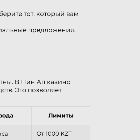
ерите тот, который вам
циальные предложения.
пны. В Пин Ап казино
ств. Это позволяет
вода
Лимиты
аса
От 1000 KZT