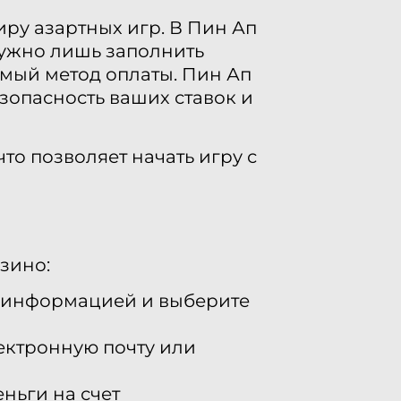
ру азартных игр. В Пин Ап
нужно лишь заполнить
емый метод оплаты. Пин Ап
зопасность ваших ставок и
то позволяет начать игру с
зино:
 информацией и выберите
ктронную почту или
ньги на счет