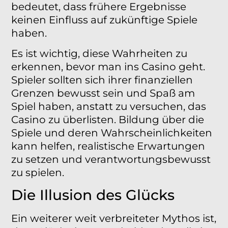
bedeutet, dass frühere Ergebnisse
keinen Einfluss auf zukünftige Spiele
haben.
Es ist wichtig, diese Wahrheiten zu
erkennen, bevor man ins Casino geht.
Spieler sollten sich ihrer finanziellen
Grenzen bewusst sein und Spaß am
Spiel haben, anstatt zu versuchen, das
Casino zu überlisten. Bildung über die
Spiele und deren Wahrscheinlichkeiten
kann helfen, realistische Erwartungen
zu setzen und verantwortungsbewusst
zu spielen.
Die Illusion des Glücks
Ein weiterer weit verbreiteter Mythos ist,