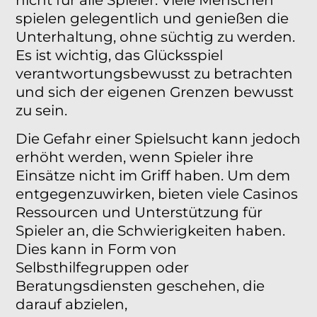
nicht für alle Spieler. Viele Menschen
spielen gelegentlich und genießen die
Unterhaltung, ohne süchtig zu werden.
Es ist wichtig, das Glücksspiel
verantwortungsbewusst zu betrachten
und sich der eigenen Grenzen bewusst
zu sein.
Die Gefahr einer Spielsucht kann jedoch
erhöht werden, wenn Spieler ihre
Einsätze nicht im Griff haben. Um dem
entgegenzuwirken, bieten viele Casinos
Ressourcen und Unterstützung für
Spieler an, die Schwierigkeiten haben.
Dies kann in Form von
Selbsthilfegruppen oder
Beratungsdiensten geschehen, die
darauf abzielen,