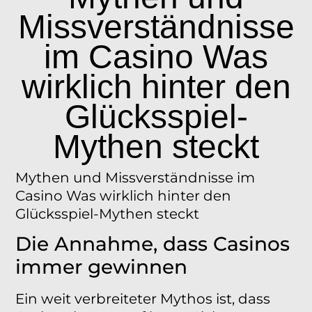
Missverständnisse
im Casino Was
wirklich hinter den
Glücksspiel-
Mythen steckt
Mythen und Missverständnisse im
Casino Was wirklich hinter den
Glücksspiel-Mythen steckt
Die Annahme, dass Casinos
immer gewinnen
Ein weit verbreiteter Mythos ist, dass