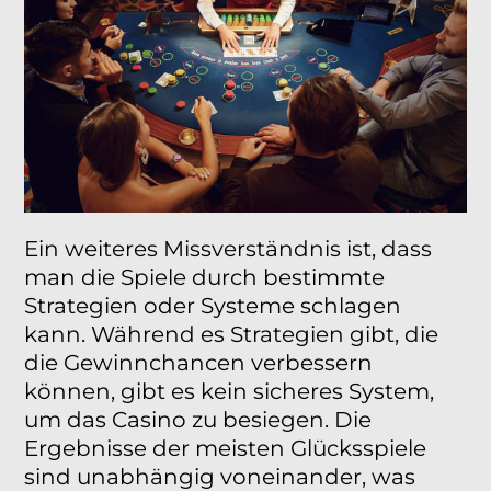
Ein weiteres Missverständnis ist, dass
man die Spiele durch bestimmte
Strategien oder Systeme schlagen
kann. Während es Strategien gibt, die
die Gewinnchancen verbessern
können, gibt es kein sicheres System,
um das Casino zu besiegen. Die
Ergebnisse der meisten Glücksspiele
sind unabhängig voneinander, was