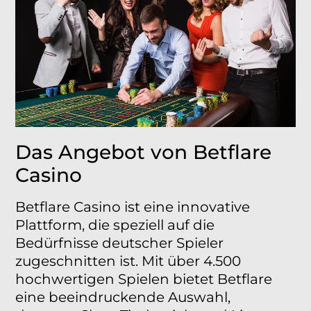
Das Angebot von Betflare
Casino
Betflare Casino ist eine innovative
Plattform, die speziell auf die
Bedürfnisse deutscher Spieler
zugeschnitten ist. Mit über 4.500
hochwertigen Spielen bietet Betflare
eine beeindruckende Auswahl,