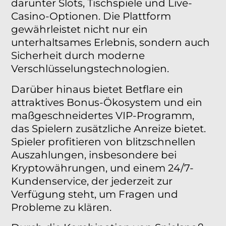
darunter Slots, Tischspiele und Live-
Casino-Optionen. Die Plattform
gewährleistet nicht nur ein
unterhaltsames Erlebnis, sondern auch
Sicherheit durch moderne
Verschlüsselungstechnologien.
Darüber hinaus bietet Betflare ein
attraktives Bonus-Ökosystem und ein
maßgeschneidertes VIP-Programm,
das Spielern zusätzliche Anreize bietet.
Spieler profitieren von blitzschnellen
Auszahlungen, insbesondere bei
Kryptowährungen, und einem 24/7-
Kundenservice, der jederzeit zur
Verfügung steht, um Fragen und
Probleme zu klären.