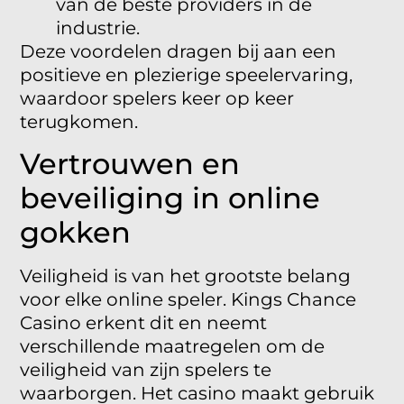
van de beste providers in de
industrie.
Deze voordelen dragen bij aan een
positieve en plezierige speelervaring,
waardoor spelers keer op keer
terugkomen.
Vertrouwen en
beveiliging in online
gokken
Veiligheid is van het grootste belang
voor elke online speler. Kings Chance
Casino erkent dit en neemt
verschillende maatregelen om de
veiligheid van zijn spelers te
waarborgen. Het casino maakt gebruik