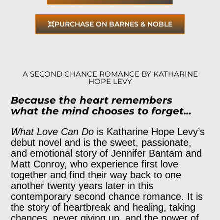
PURCHASE ON BARNES & NOBLE
A SECOND CHANCE ROMANCE BY KATHARINE
HOPE LEVY
Because the heart remembers
what the mind chooses to forget…
What Love Can Do
is Katharine Hope Levy’s
debut novel and is the sweet, passionate,
and emotional story of Jennifer Bantam and
Matt Conroy, who experience first love
together and find their way back to one
another twenty years later in this
contemporary second chance romance. It is
the story of heartbreak and healing, taking
chances, never giving up, and the power of