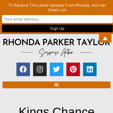
To Receive The Latest Updates From Rhonda, Join Her
Email List!
▲
Kings Chance