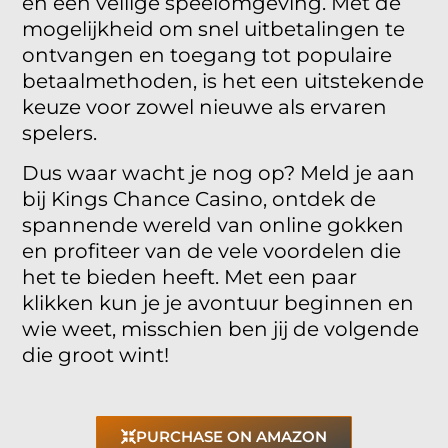
en een veilige speelomgeving. Met de
mogelijkheid om snel uitbetalingen te
ontvangen en toegang tot populaire
betaalmethoden, is het een uitstekende
keuze voor zowel nieuwe als ervaren
spelers.
Dus waar wacht je nog op? Meld je aan
bij Kings Chance Casino, ontdek de
spannende wereld van online gokken
en profiteer van de vele voordelen die
het te bieden heeft. Met een paar
klikken kun je je avontuur beginnen en
wie weet, misschien ben jij de volgende
die groot wint!
PURCHASE ON AMAZON