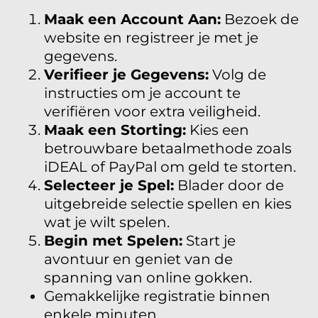
Maak een Account Aan:
Bezoek de
website en registreer je met je
gegevens.
Verifieer je Gegevens:
Volg de
instructies om je account te
verifiëren voor extra veiligheid.
Maak een Storting:
Kies een
betrouwbare betaalmethode zoals
iDEAL of PayPal om geld te storten.
Selecteer je Spel:
Blader door de
uitgebreide selectie spellen en kies
wat je wilt spelen.
Begin met Spelen:
Start je
avontuur en geniet van de
spanning van online gokken.
Gemakkelijke registratie binnen
enkele minuten.