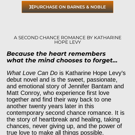
PURCHASE ON BARNES & NOBLE
A SECOND CHANCE ROMANCE BY KATHARINE
HOPE LEVY
Because the heart remembers
what the mind chooses to forget…
What Love Can Do
is Katharine Hope Levy’s
debut novel and is the sweet, passionate,
and emotional story of Jennifer Bantam and
Matt Conroy, who experience first love
together and find their way back to one
another twenty years later in this
contemporary second chance romance. It is
the story of heartbreak and healing, taking
chances, never giving up, and the power of
true love to make all things possible.