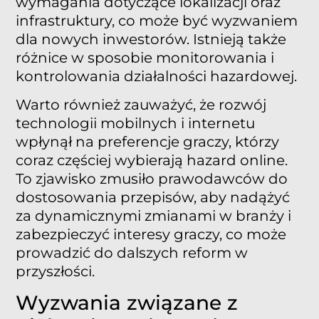
wymagania dotyczące lokalizacji oraz
infrastruktury, co może być wyzwaniem
dla nowych inwestorów. Istnieją także
różnice w sposobie monitorowania i
kontrolowania działalności hazardowej.
Warto również zauważyć, że rozwój
technologii mobilnych i internetu
wpłynął na preferencje graczy, którzy
coraz częściej wybierają hazard online.
To zjawisko zmusiło prawodawców do
dostosowania przepisów, aby nadążyć
za dynamicznymi zmianami w branży i
zabezpieczyć interesy graczy, co może
prowadzić do dalszych reform w
przyszłości.
Wyzwania związane z