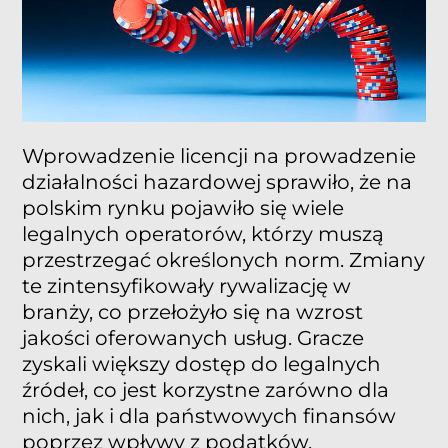
Wprowadzenie licencji na prowadzenie
działalności hazardowej sprawiło, że na
polskim rynku pojawiło się wiele
legalnych operatorów, którzy muszą
przestrzegać określonych norm. Zmiany
te zintensyfikowały rywalizację w
branży, co przełożyło się na wzrost
jakości oferowanych usług. Gracze
zyskali większy dostęp do legalnych
źródeł, co jest korzystne zarówno dla
nich, jak i dla państwowych finansów
poprzez wpływy z podatków.