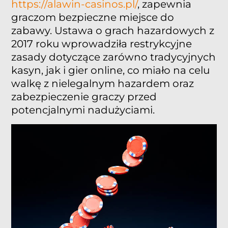
https://alawin-casinos.pl/
, zapewnia
graczom bezpieczne miejsce do
zabawy. Ustawa o grach hazardowych z
2017 roku wprowadziła restrykcyjne
zasady dotyczące zarówno tradycyjnych
kasyn, jak i gier online, co miało na celu
walkę z nielegalnym hazardem oraz
zabezpieczenie graczy przed
potencjalnymi nadużyciami.