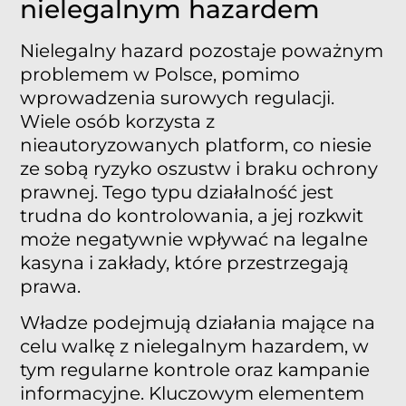
nielegalnym hazardem
Nielegalny hazard pozostaje poważnym
problemem w Polsce, pomimo
wprowadzenia surowych regulacji.
Wiele osób korzysta z
nieautoryzowanych platform, co niesie
ze sobą ryzyko oszustw i braku ochrony
prawnej. Tego typu działalność jest
trudna do kontrolowania, a jej rozkwit
może negatywnie wpływać na legalne
kasyna i zakłady, które przestrzegają
prawa.
Władze podejmują działania mające na
celu walkę z nielegalnym hazardem, w
tym regularne kontrole oraz kampanie
informacyjne. Kluczowym elementem