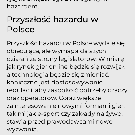
hazardem.
Przyszłość hazardu w
Polsce
Przyszłość hazardu w Polsce wydaje się
obiecująca, ale wymaga dalszych
działań ze strony legislatorów. W miarę
jak rynek gier online będzie się rozwijał,
a technologia będzie się zmieniać,
konieczne jest dostosowywanie
regulacji, aby zaspokoić potrzeby graczy
oraz operatorów. Coraz większe
zainteresowanie nowymi formami gier,
takimi jak e-sport czy zakłady na żywo,
stawia przed prawodawcami nowe
wyzwania.