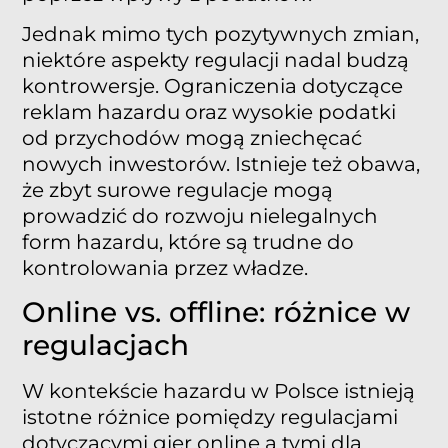
Jednak mimo tych pozytywnych zmian,
niektóre aspekty regulacji nadal budzą
kontrowersje. Ograniczenia dotyczące
reklam hazardu oraz wysokie podatki
od przychodów mogą zniechęcać
nowych inwestorów. Istnieje też obawa,
że zbyt surowe regulacje mogą
prowadzić do rozwoju nielegalnych
form hazardu, które są trudne do
kontrolowania przez władze.
Online vs. offline: różnice w
regulacjach
W kontekście hazardu w Polsce istnieją
istotne różnice pomiędzy regulacjami
dotyczącymi gier online a tymi dla