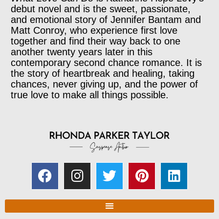
debut novel and is the sweet, passionate,
and emotional story of Jennifer Bantam and
Matt Conroy, who experience first love
together and find their way back to one
another twenty years later in this
contemporary second chance romance. It is
the story of heartbreak and healing, taking
chances, never giving up, and the power of
true love to make all things possible.