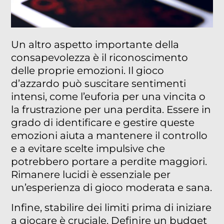
Un altro aspetto importante della
consapevolezza è il riconoscimento
delle proprie emozioni. Il gioco
d’azzardo può suscitare sentimenti
intensi, come l’euforia per una vincita o
la frustrazione per una perdita. Essere in
grado di identificare e gestire queste
emozioni aiuta a mantenere il controllo
e a evitare scelte impulsive che
potrebbero portare a perdite maggiori.
Rimanere lucidi è essenziale per
un’esperienza di gioco moderata e sana.
Infine, stabilire dei limiti prima di iniziare
a giocare è cruciale. Definire un budget