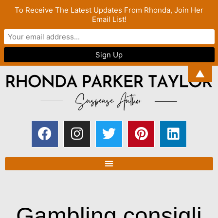
To Receive The Latest Updates From Rhonda, Join Her
Email List!
▲
Gambling consigli