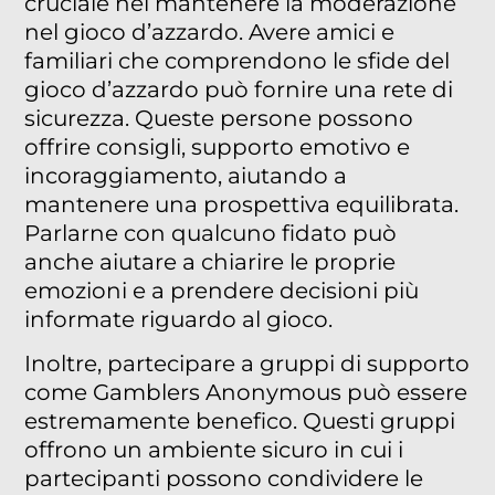
cruciale nel mantenere la moderazione
nel gioco d’azzardo. Avere amici e
familiari che comprendono le sfide del
gioco d’azzardo può fornire una rete di
sicurezza. Queste persone possono
offrire consigli, supporto emotivo e
incoraggiamento, aiutando a
mantenere una prospettiva equilibrata.
Parlarne con qualcuno fidato può
anche aiutare a chiarire le proprie
emozioni e a prendere decisioni più
informate riguardo al gioco.
Inoltre, partecipare a gruppi di supporto
come Gamblers Anonymous può essere
estremamente benefico. Questi gruppi
offrono un ambiente sicuro in cui i
partecipanti possono condividere le