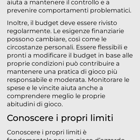
aiuta a mantenere il controllo e a
prevenire comportamenti problematici.
Inoltre, il budget deve essere rivisto
regolarmente. Le esigenze finanziarie
possono cambiare, così come le
circostanze personali. Essere flessibili e
pronti a modificare il budget in base alle
proprie condizioni può contribuire a
mantenere una pratica di gioco più
responsabile e moderata. Monitorare le
spese e le vincite aiuta anche a
comprendere meglio le proprie
abitudini di gioco.
Conoscere i propri limiti
Conoscere i propri limiti è