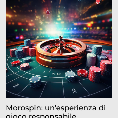
Morospin: un’esperienza di
gioco responsabile