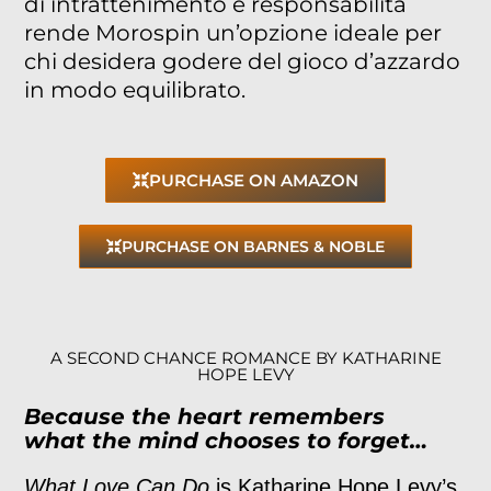
di intrattenimento e responsabilità
rende Morospin un’opzione ideale per
chi desidera godere del gioco d’azzardo
in modo equilibrato.
PURCHASE ON AMAZON
PURCHASE ON BARNES & NOBLE
A SECOND CHANCE ROMANCE BY KATHARINE
HOPE LEVY
Because the heart remembers
what the mind chooses to forget…
What Love Can Do
is Katharine Hope Levy’s