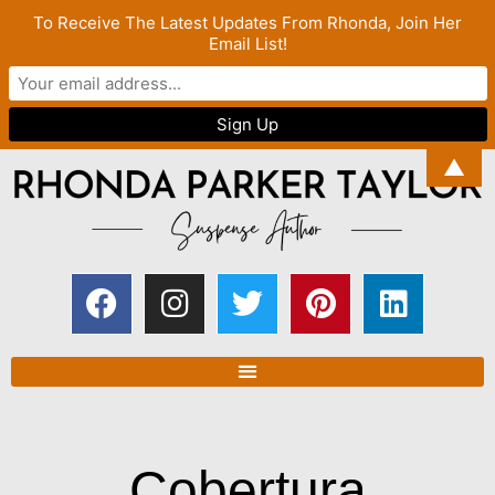
To Receive The Latest Updates From Rhonda, Join Her
Email List!
▲
Cobertura