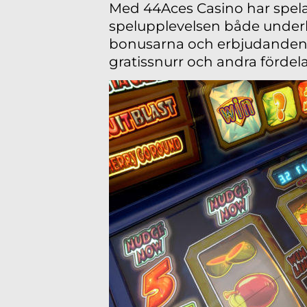
Med 44Aces Casino har spelar
spelupplevelsen både underhå
bonusarna och erbjudande
gratissnurr och andra fördela