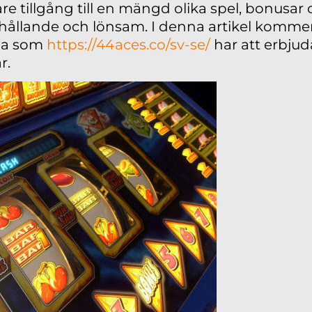
e tillgång till en mängd olika spel, bonusa
llande och lönsam. I denna artikel kommer v
na som
https://44aces.co/sv-se/
har att erbjud
r.