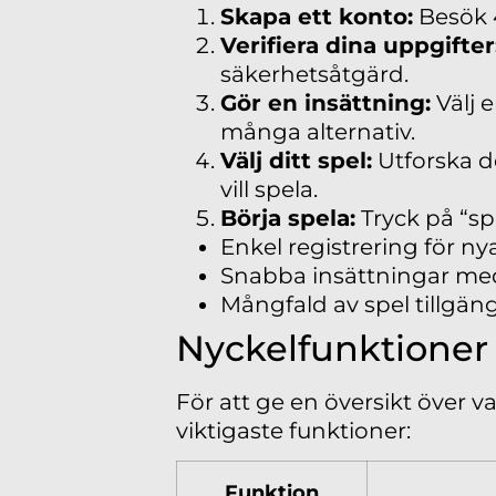
Skapa ett konto:
Besök 4
Verifiera dina uppgifter
säkerhetsåtgärd.
Gör en insättning:
Välj 
många alternativ.
Välj ditt spel:
Utforska de
vill spela.
Börja spela:
Tryck på “sp
Enkel registrering för ny
Snabba insättningar med 
Mångfald av spel tillgäng
Nyckelfunktioner
För att ge en översikt över 
viktigaste funktioner:
Funktion