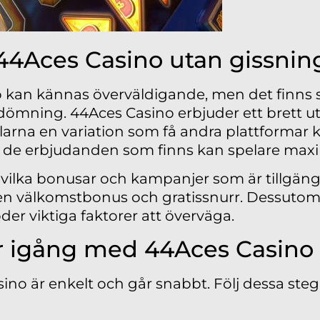
44Aces Casino utan gissnin
 kan kännas överväldigande, men det finns s
dömning. 44Aces Casino erbjuder ett brett utb
spelarna en variation som få andra plattforma
v de erbjudanden som finns kan spelare maxi
på vilka bonusar och kampanjer som är tillgän
en välkomstbonus och gratissnurr. Dessutom
er viktiga faktorer att överväga.
igång med 44Aces Casino
ino är enkelt och går snabbt. Följ dessa steg