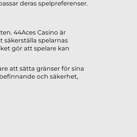
assar deras spelpreferenser.
eten. 44Aces Casino är
att säkerställa spelarnas
ket gör att spelare kan
 att sätta gränser för sina
älbefinnande och säkerhet,