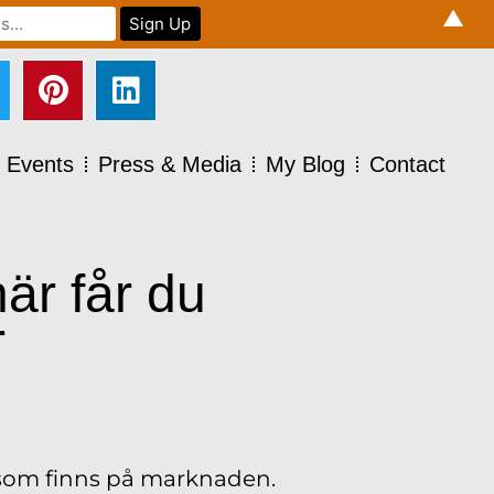
▲
Events
Press & Media
My Blog
Contact
är får du
r
n som finns på marknaden.