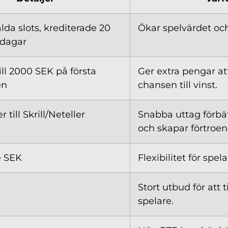
lda slots, krediterade 20
Ökar spelvärdet och
 dagar
ll 2000 SEK på första
Ger extra pengar at
en
chansen till vinst.
 till Skrill/Neteller
Snabba uttag förbä
och skapar förtroen
e SEK
Flexibilitet för spel
Stort utbud för att t
spelare.