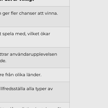
 ger fler chanser att vinna.
t spela med, vilket ökar
ttrar användarupplevelsen
de.
are från olika länder.
illfredsställa alla typer av